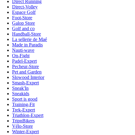
Direct Running
Direct-Volley
Espace Golf
Foot-Store
Galop Store
Golf and co
Handball-Store
La sellerie de Maé
Made in Paradis
Nauti-wave
On-Fight
Padel-Expert
Pecheur-Store
Pet and Garden
Slowood Interior
Smash-Expert
Sneak'In
Sneakids
Sport is good
Training-Fit
Trek-Expert
Triathlon-Expert
TripnBikers
Vélo-Store
Winter-Expert