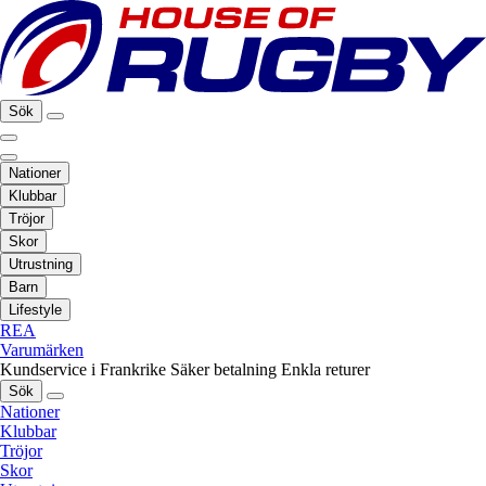
Sök
Nationer
Klubbar
Tröjor
Skor
Utrustning
Barn
Lifestyle
REA
Varumärken
Kundservice i Frankrike
Säker betalning
Enkla returer
Sök
Nationer
Klubbar
Tröjor
Skor