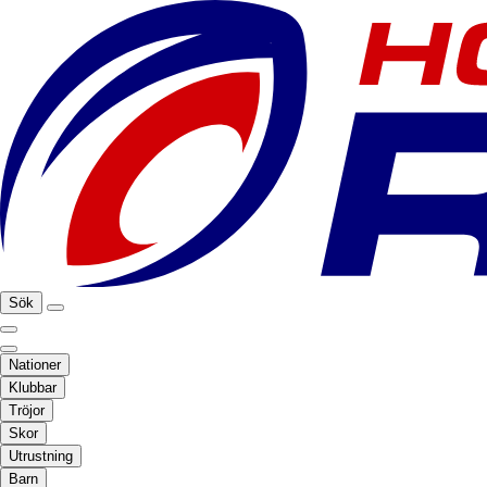
Sök
Nationer
Klubbar
Tröjor
Skor
Utrustning
Barn