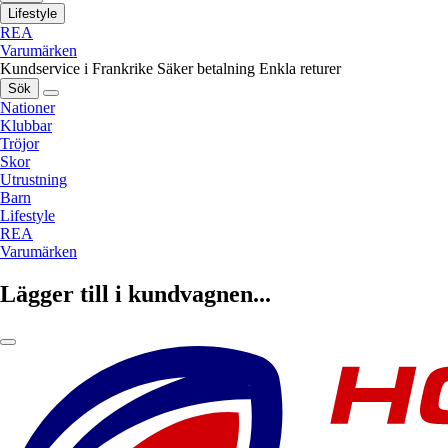
Lifestyle
REA
Varumärken
Kundservice i Frankrike
Säker betalning
Enkla returer
Sök
Nationer
Klubbar
Tröjor
Skor
Utrustning
Barn
Lifestyle
REA
Varumärken
Lägger till i kundvagnen...