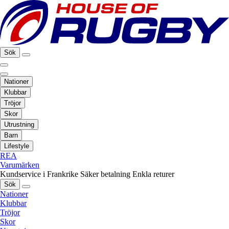
Sök
Nationer
Klubbar
Tröjor
Skor
Utrustning
Barn
Lifestyle
REA
Varumärken
Kundservice i Frankrike
Säker betalning
Enkla returer
Sök
Nationer
Klubbar
Tröjor
Skor