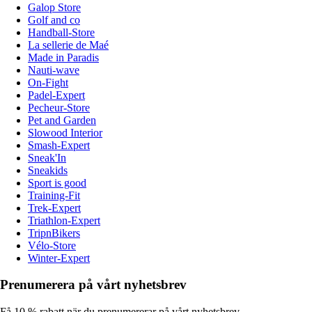
Galop Store
Golf and co
Handball-Store
La sellerie de Maé
Made in Paradis
Nauti-wave
On-Fight
Padel-Expert
Pecheur-Store
Pet and Garden
Slowood Interior
Smash-Expert
Sneak'In
Sneakids
Sport is good
Training-Fit
Trek-Expert
Triathlon-Expert
TripnBikers
Vélo-Store
Winter-Expert
Prenumerera på vårt nyhetsbrev
Få 10 % rabatt när du prenumererar på vårt nyhetsbrev