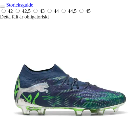
Storleksguide
42
42,5
43
44
44,5
45
Detta fält är obligatoriskt