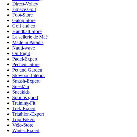
Direct-Volley
Espace Golf
Foot-Store
Galop Store
Golf and co
Handball-Store
La sellerie de Maé
Made in Paradis
Nauti-wave
On-Fight
Padel-Expert
Pecheur-Store
Pet and Garden
Slowood Interior
Smash-Expert
Sneak'In
Sneakids
Sport is good
Training-Fit
Trek-Expert
Triathlon-Expert
TripnBikers
Vélo-Store
Winter-Expert