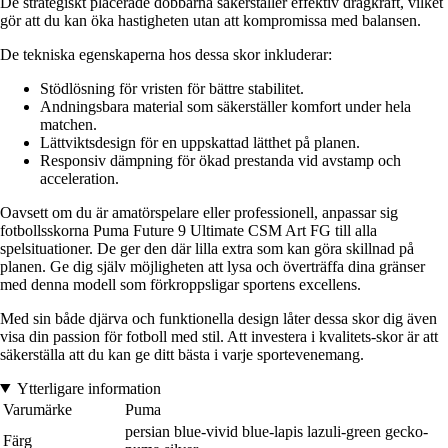
De strategiskt placerade dobbarna säkerställer effektiv dragkraft, vilket
gör att du kan öka hastigheten utan att kompromissa med balansen.
De tekniska egenskaperna hos dessa skor inkluderar:
Stödlösning för vristen för bättre stabilitet.
Andningsbara material som säkerställer komfort under hela
matchen.
Lättviktsdesign för en uppskattad lätthet på planen.
Responsiv dämpning för ökad prestanda vid avstamp och
acceleration.
Oavsett om du är amatörspelare eller professionell, anpassar sig
fotbollsskorna Puma Future 9 Ultimate CSM Art FG till alla
spelsituationer. De ger den där lilla extra som kan göra skillnad på
planen. Ge dig själv möjligheten att lysa och överträffa dina gränser
med denna modell som förkroppsligar sportens excellens.
Med sin både djärva och funktionella design låter dessa skor dig även
visa din passion för fotboll med stil. Att investera i kvalitets-skor är att
säkerställa att du kan ge ditt bästa i varje sportevenemang.
Ytterligare information
Varumärke
Puma
persian blue-vivid blue-lapis lazuli-green gecko-
Färg