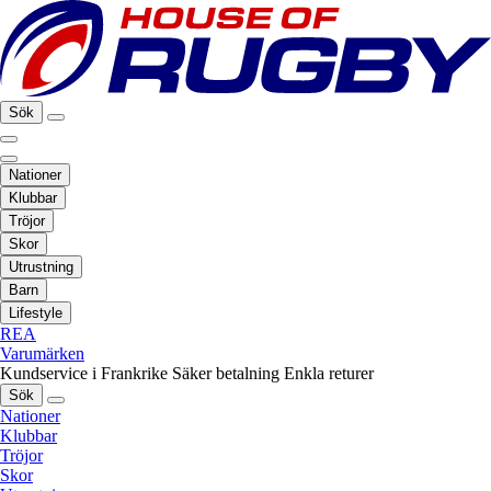
Sök
Nationer
Klubbar
Tröjor
Skor
Utrustning
Barn
Lifestyle
REA
Varumärken
Kundservice i Frankrike
Säker betalning
Enkla returer
Sök
Nationer
Klubbar
Tröjor
Skor