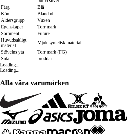
puma silver
Färg
Blå
Kön
Blandad
Åldersgrupp
Vuxen
Egenskaper
Torr mark
Sortiment
Future
Huvudsakligt
Mjuk syntetisk material
material
Stövelns yta
Torr mark (FG)
Sula
broddar
Loading...
Loading...
Alla våra varumärken