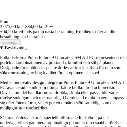
Från
3 075,00 kr
1 884,00 kr
-39%
+94,20 kr
erbjuds pa din nasta bestallning
Krediteras efter att din
bestallning har bekraftats
Loading...
Beskrivning
Fotbollsskorna Puma Future 9 Ultimate CSM Art FG representerar den
perfekta kombinationen av prestanda, komfort och stil på planen.
Designade för ambitiösa spelare är dessa skor idealiska för dem som
söker utrustning av hög kvalitet för att optimera sitt spel.
Med en innovativ design integrerar Puma Future 9 Ultimate CSM Art
FG avancerad teknik som främjar bättre bollkontroll och precision.
Oavsett om det handlar om att dribbla, skjuta eller passa, blir varje
rörelse smidigare och mer naturlig. Överdelen i mjukt material anpassar
sig efter fotens form, vilket ger ett utmärkt stöd samtidigt som det
möjliggör stor rörelsefrihet.
Sålarna på dessa skor är speciellt utformade för fotboll på fast
underlag, vilket garanterar optimalt grepp under dina snabba rörelser.