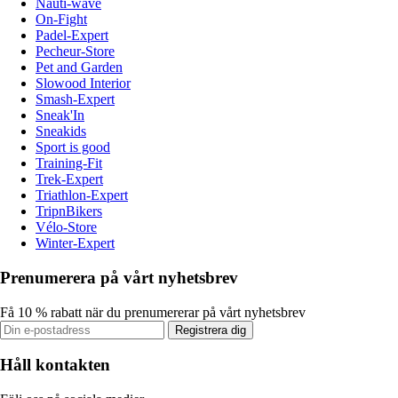
Nauti-wave
On-Fight
Padel-Expert
Pecheur-Store
Pet and Garden
Slowood Interior
Smash-Expert
Sneak'In
Sneakids
Sport is good
Training-Fit
Trek-Expert
Triathlon-Expert
TripnBikers
Vélo-Store
Winter-Expert
Prenumerera på vårt nyhetsbrev
Få 10 % rabatt när du prenumererar på vårt nyhetsbrev
Registrera dig
Håll kontakten