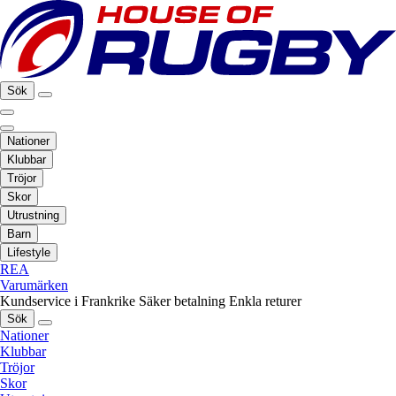
Sök
Nationer
Klubbar
Tröjor
Skor
Utrustning
Barn
Lifestyle
REA
Varumärken
Kundservice i Frankrike
Säker betalning
Enkla returer
Sök
Nationer
Klubbar
Tröjor
Skor