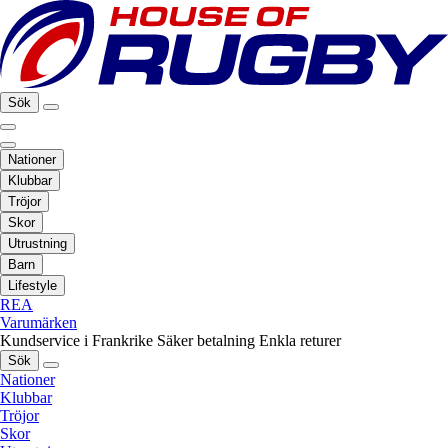
Sök
Nationer
Klubbar
Tröjor
Skor
Utrustning
Barn
Lifestyle
REA
Varumärken
Kundservice i Frankrike
Säker betalning
Enkla returer
Sök
Nationer
Klubbar
Tröjor
Skor