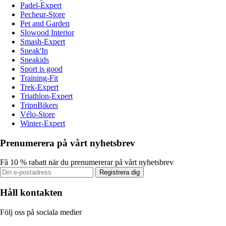
Padel-Expert
Pecheur-Store
Pet and Garden
Slowood Interior
Smash-Expert
Sneak'In
Sneakids
Sport is good
Training-Fit
Trek-Expert
Triathlon-Expert
TripnBikers
Vélo-Store
Winter-Expert
Prenumerera på vårt nyhetsbrev
Få 10 % rabatt när du prenumererar på vårt nyhetsbrev
Registrera dig
Håll kontakten
Följ oss på sociala medier