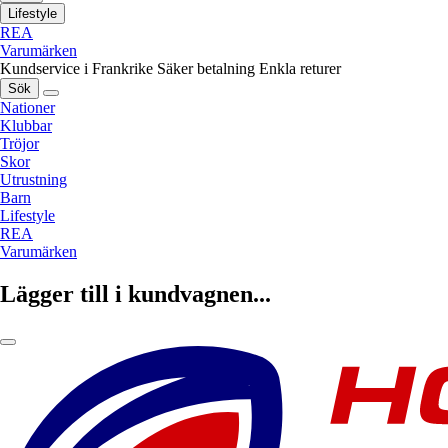
Lifestyle
REA
Varumärken
Kundservice i Frankrike
Säker betalning
Enkla returer
Sök
Nationer
Klubbar
Tröjor
Skor
Utrustning
Barn
Lifestyle
REA
Varumärken
Lägger till i kundvagnen...