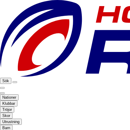
Sök
Nationer
Klubbar
Tröjor
Skor
Utrustning
Barn