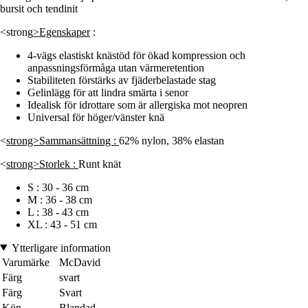
bursit och tendinit
<strong
>Egenskaper
:
4-vägs elastiskt knästöd för ökad kompression och
anpassningsförmåga utan värmeretention
Stabiliteten förstärks av fjäderbelastade stag
Gelinlägg för att lindra smärta i senor
Idealisk för idrottare som är allergiska mot neopren
Universal för höger/vänster knä
<
strong>Sammansättning :
62% nylon, 38% elastan
<
strong>Storlek :
Runt knät
S : 30 - 36 cm
M : 36 - 38 cm
L : 38 - 43 cm
XL : 43 - 51 cm
Ytterligare information
Varumärke
McDavid
Färg
svart
Färg
Svart
Kön
Blandad