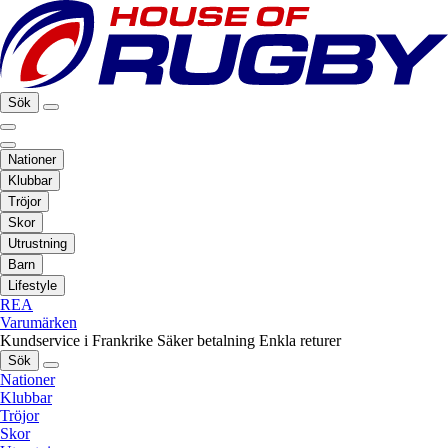
Sök
Nationer
Klubbar
Tröjor
Skor
Utrustning
Barn
Lifestyle
REA
Varumärken
Kundservice i Frankrike
Säker betalning
Enkla returer
Sök
Nationer
Klubbar
Tröjor
Skor