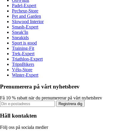
On-Fight
Padel-Expert
Pecheur-Store
Pet and Garden
Slowood Interior
Smash-Expert
Sneak'In
Sneakids
Sport is good
Training-Fit
Trek-Expert
Triathlon-Expert
TripnBikers
Vélo-Store
Winter-Expert
Prenumerera på vårt nyhetsbrev
Få 10 % rabatt när du prenumererar på vårt nyhetsbrev
Registrera dig
Håll kontakten
Följ oss på sociala medier