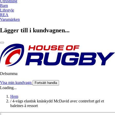
Utrustning
Barn
Lifestyle
REA
Varumärken
Lägger till i kundvagnen...
Delsumma
Visa min kundvagn
Fortsätt handla
Loading...
Hem
/
4-vägs elastisk knäskydd McDavid avec contrefort gel et
baleines à ressort