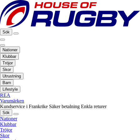
Sök
Nationer
Klubbar
Tröjor
Skor
Utrustning
Barn
Lifestyle
REA
Varumärken
Kundservice i Frankrike
Säker betalning
Enkla returer
Sök
Nationer
Klubbar
Tröjor
Skor