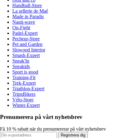
Handball-Store
La sellerie de Maé
Made in Paradis
Nauti-wave
On-Fight
Padel-Expert
Pecheur-Store
Pet and Garden
Slowood Interior
Smash-Expert
Sneak'In
Sneakids
Sport is good
Training-Fit
Trek-Expert
Triathlon-Expert
TripnBikers
Vélo-Store
Winter-Expert
Prenumerera på vårt nyhetsbrev
Få 10 % rabatt när du prenumererar på vårt nyhetsbrev
Registrera dig