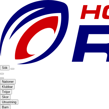
Sök
Nationer
Klubbar
Tröjor
Skor
Utrustning
Barn