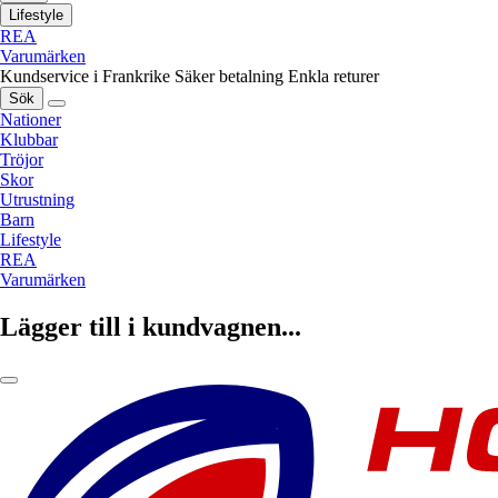
Lifestyle
REA
Varumärken
Kundservice i Frankrike
Säker betalning
Enkla returer
Sök
Nationer
Klubbar
Tröjor
Skor
Utrustning
Barn
Lifestyle
REA
Varumärken
Lägger till i kundvagnen...