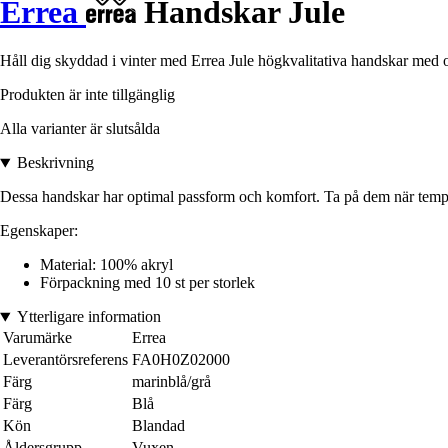
Errea
Handskar Jule
Håll dig skyddad i vinter med Errea Jule högkvalitativa handskar med o
Produkten är inte tillgänglig
Alla varianter är slutsålda
Beskrivning
Dessa handskar har optimal passform och komfort. Ta på dem när temper
Egenskaper:
Material: 100% akryl
Förpackning med 10 st per storlek
Ytterligare information
Varumärke
Errea
Leverantörsreferens
FA0H0Z02000
Färg
marinblå/grå
Färg
Blå
Kön
Blandad
Åldersgrupp
Vuxen