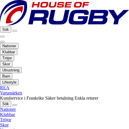
Sök
Nationer
Klubbar
Tröjor
Skor
Utrustning
Barn
Lifestyle
REA
Varumärken
Kundservice i Frankrike
Säker betalning
Enkla returer
Sök
Nationer
Klubbar
Tröjor
Skor