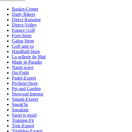
Basket-Center
Daily Bikers
Direct Running
Direct-Volley
Espace Golf
Foot-Store
Galop Store
Golf and co
Handball-Store
La sellerie de Maé
Made in Paradis
Nauti-wave
On-Fight
Padel-Expert
Pecheur-Store
Pet and Garden
Slowood Interior
Smash-Expert
Sneak'In
Sneakids
Sport is good
Training-Fit
Trek-Expert
Triathlon-Expert