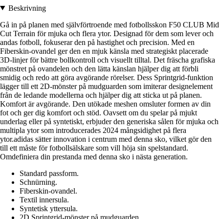
Beskrivning
Gå in på planen med självförtroende med fotbollsskon F50 CLUB Mid
Cut Terrain för mjuka och flera ytor. Designad för dem som lever och
andas fotboll, fokuserar den på hastighet och precision. Med en
Fiberskin-ovandel ger den en mjuk känsla med strategiskt placerade
3D-linjer för bättre bollkontroll och visuellt tilltal. Det fräscha grafiska
mönstret på ovandelen och den lätta känslan hjälper dig att förbli
smidig och redo att göra avgörande rörelser. Dess Sprintgrid-funktion
lägger till ett 2D-mönster på mudguarden som imiterar designelement
från de ledande modellerna och hjälper dig att sticka ut på planen.
Komfort är avgörande. Den utökade meshen omsluter formen av din
fot och ger dig komfort och stöd. Oavsett om du spelar på mjukt
underlag eller på syntetiskt, erbjuder den generiska sålen för mjuka och
multipla ytor som introducerades 2024 mångsidighet på flera
ytor.adidas sätter innovation i centrum med denna sko, vilket gör den
till ett måste för fotbollsälskare som vill höja sin spelstandard.
Omdefiniera din prestanda med denna sko i nästa generation.
Standard passform.
Schnürning.
Fiberskin-ovandel.
Textil innersula.
Syntetisk yttersula.
2D Sprintgrid-mönster på mudguarden.