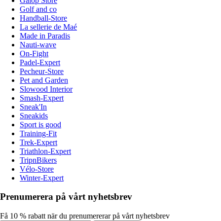
Galop Store
Golf and co
Handball-Store
La sellerie de Maé
Made in Paradis
Nauti-wave
On-Fight
Padel-Expert
Pecheur-Store
Pet and Garden
Slowood Interior
Smash-Expert
Sneak'In
Sneakids
Sport is good
Training-Fit
Trek-Expert
Triathlon-Expert
TripnBikers
Vélo-Store
Winter-Expert
Prenumerera på vårt nyhetsbrev
Få 10 % rabatt när du prenumererar på vårt nyhetsbrev