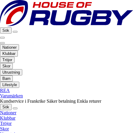
Sök
Nationer
Klubbar
Tröjor
Skor
Utrustning
Barn
Lifestyle
REA
Varumärken
Kundservice i Frankrike
Säker betalning
Enkla returer
Sök
Nationer
Klubbar
Tröjor
Skor