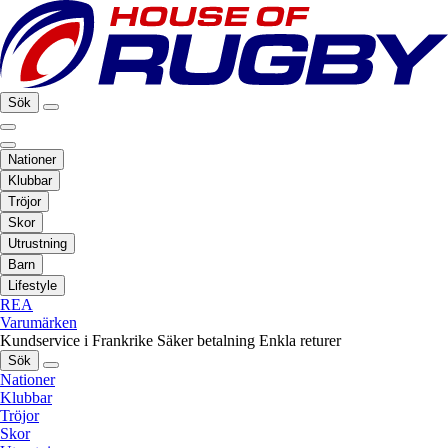
Sök
Nationer
Klubbar
Tröjor
Skor
Utrustning
Barn
Lifestyle
REA
Varumärken
Kundservice i Frankrike
Säker betalning
Enkla returer
Sök
Nationer
Klubbar
Tröjor
Skor