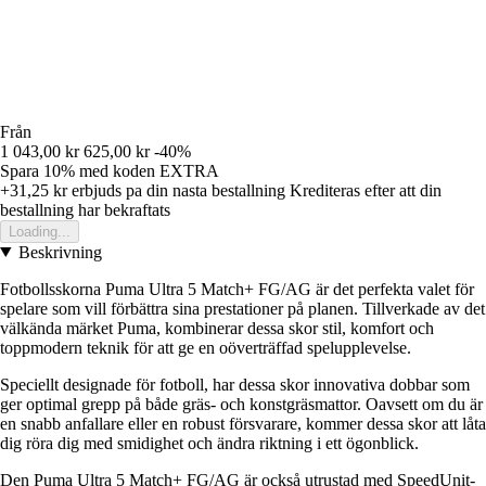
Från
1 043,00 kr
625,00 kr
-40%
Spara 10%
med koden
EXTRA
+31,25 kr
erbjuds pa din nasta bestallning
Krediteras efter att din
bestallning har bekraftats
Loading...
Beskrivning
Fotbollsskorna Puma Ultra 5 Match+ FG/AG är det perfekta valet för
spelare som vill förbättra sina prestationer på planen. Tillverkade av det
välkända märket Puma, kombinerar dessa skor stil, komfort och
toppmodern teknik för att ge en oöverträffad spelupplevelse.
Speciellt designade för fotboll, har dessa skor innovativa dobbar som
ger optimal grepp på både gräs- och konstgräsmattor. Oavsett om du är
en snabb anfallare eller en robust försvarare, kommer dessa skor att låta
dig röra dig med smidighet och ändra riktning i ett ögonblick.
Den Puma Ultra 5 Match+ FG/AG är också utrustad med SpeedUnit-