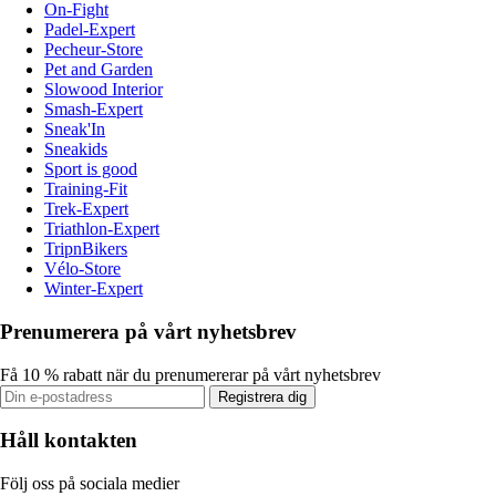
On-Fight
Padel-Expert
Pecheur-Store
Pet and Garden
Slowood Interior
Smash-Expert
Sneak'In
Sneakids
Sport is good
Training-Fit
Trek-Expert
Triathlon-Expert
TripnBikers
Vélo-Store
Winter-Expert
Prenumerera på vårt nyhetsbrev
Få 10 % rabatt när du prenumererar på vårt nyhetsbrev
Registrera dig
Håll kontakten
Följ oss på sociala medier