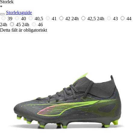
Storlek
*
Storleksguide
39
40
40,5
41
42
24h
42,5
24h
43
44
24h
45
24h
46
Detta fält är obligatoriskt