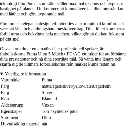
teknologi från Puma, som säkerställer maximal respons och explosiv
hastighet på planen. Du kommer att kunna överlista dina motståndare
med lätthet och göra avgörande mål.
Förutom sin eleganta design erbjuder dessa skor optimal komfort tack
vare sitt lätta och andningsbara mesh-överdrag. Dina fötter kommer att
förbli torra och bekväma hela matchen, vilket gör att du kan fokusera
på ditt spel.
Oavsett om du är en amatör- eller professionell spelare, är
fotbollsskorna Puma Ultra 5 Match+ FG/AG ett måste för att förbättra
dina prestationer och nå dina sportliga mål. Så vänta inte längre och
skaffa dig de ultimata fotbollsskorna från märket Puma redan nu!
Ytterligare information
Varumärke
Puma
Färg
matte/aged/silver/yellow/alert/aged/silv
Färg
Silver
Kön
Blandad
Åldersgrupp
Vuxen
Egenskaper
Torr / syntetisk pitch
Sortiment
Ultra
Huvudsakligt material
nät