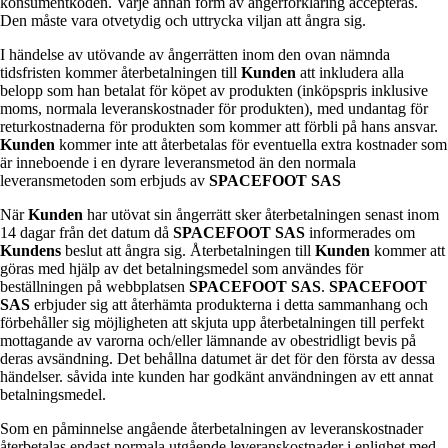
konsumentkoden. Varje annan form av ångerförklaring accepteras.
Den måste vara otvetydig och uttrycka viljan att ångra sig.
I händelse av utövande av ångerrätten inom den ovan nämnda
tidsfristen kommer återbetalningen till
Kunden
att inkludera alla
belopp som han betalat för köpet av produkten (inköpspris inklusive
moms, normala leveranskostnader för produkten), med undantag för
returkostnaderna för produkten som kommer att förbli på hans ansvar.
Kunden
kommer inte att återbetalas för eventuella extra kostnader som
är inneboende i en dyrare leveransmetod än den normala
leveransmetoden som erbjuds av
SPACEFOOT SAS
När
Kunden
har utövat sin ångerrätt sker återbetalningen senast inom
14 dagar från det datum då
SPACEFOOT SAS
informerades om
Kundens
beslut att ångra sig. Återbetalningen till
Kunden
kommer att
göras med hjälp av det betalningsmedel som användes för
beställningen på webbplatsen
SPACEFOOT SAS
.
SPACEFOOT
SAS
erbjuder sig att återhämta produkterna i detta sammanhang och
förbehåller sig möjligheten att skjuta upp återbetalningen till perfekt
mottagande av varorna och/eller lämnande av obestridligt bevis på
deras avsändning. Det behållna datumet är det för den första av dessa
händelser. såvida inte kunden har godkänt användningen av ett annat
betalningsmedel.
Som en påminnelse angående återbetalningen av leveranskostnader
återbetalas endast normala utgående leveranskostnader i enlighet med