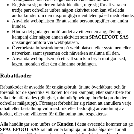
Registrera sig under en falsk identitet, utge sig för att vara en
tredje part och/eller utföra någon aktivitet som kan vilseleda
andra kunder om den ursprungliga identiteten på ett meddelande.
Använda webbplatsen för att samla personuppgifter om andra
kunder.
Hindra det goda genomförandet av ett evenemang, tävling,
kampanj eller någon annan aktivitet som
SPACEFOOT SAS
önskar genomföra via webbplatsen.
Överbelasta infrastrukturen på webbplatsen eller systemen eller
nätverken, samt systemen och nätverken anslutna till den.
Använda webbplatsen på ett sätt som kan bryta mot god sed,
lagen, moralen eller den allmänna ordningen.
Rabattkoder
Rabattkoder är avsedda för engångsbruk, är inte överlåtbara och är
föremål för de specifika villkoren för den kampanj eller samarbete för
vilket de utfärdades (giltighet, minimiköpbelopp, berörda produkter
och/eller målgrupp). Företaget förbehåller sig rätten att annullera varje
rabatt eller beställning vid missbruk eller bedräglig användning av
koden, eller om villkoren för tillämpning inte respekteras.
Alla handlingar som utförs av
Kunden
i detta avseende kommer att ge
SPACEFOOT SAS
rätt att vidta lämpliga juridiska åtgärder för att