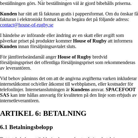
beställningen görs. När beställningen väl är gjord bibehålls priserna.
Kunden
har rätt att få fakturan gratis i pappersformat. Om du önskar få
fakturan i elektroniskt format kan du begära det på följande adress:
contact@house-of-rugby.se
I händelse av införande eller ändring av en skatt eller avgift som
påverkar priset på produkter kommer
House of Rugby
att informera
Kunden
innan försäljningsavtalet sluts.
För jämförelseändamål anger
House of Rugby
bredvid
försäljningspriset det offentliga försäljningspriset som rekommenderas
av leverantören.
Vid behov påminns det om att de angivna avgifterna varken inkluderar
internetåtkomst och/eller åtkomst till webbplatsen, eller kostnader för
telefonlinjer. Internetanslutningen är
Kundens
ansvar.
SPACEFOOT
SAS
kan inte hållas ansvarig för kvaliteten på den linje som erbjuds av
internetleverantören.
ARTIKEL 6: BETALNING
6.1 Betalningsbelopp