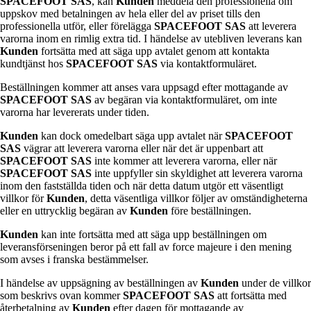
SPACEFOOT SAS
, kan
Kunden
meddela den professionella om
uppskov med betalningen av hela eller del av priset tills den
professionella utför, eller förelägga
SPACEFOOT SAS
att leverera
varorna inom en rimlig extra tid. I händelse av utebliven leverans kan
Kunden
fortsätta med att säga upp avtalet genom att kontakta
kundtjänst hos
SPACEFOOT SAS
via kontaktformuläret.
Beställningen kommer att anses vara uppsagd efter mottagande av
SPACEFOOT SAS
av begäran via kontaktformuläret, om inte
varorna har levererats under tiden.
Kunden
kan dock omedelbart säga upp avtalet när
SPACEFOOT
SAS
vägrar att leverera varorna eller när det är uppenbart att
SPACEFOOT SAS
inte kommer att leverera varorna, eller när
SPACEFOOT SAS
inte uppfyller sin skyldighet att leverera varorna
inom den fastställda tiden och när detta datum utgör ett väsentligt
villkor för
Kunden
, detta väsentliga villkor följer av omständigheterna
eller en uttrycklig begäran av
Kunden
före beställningen.
Kunden
kan inte fortsätta med att säga upp beställningen om
leveransförseningen beror på ett fall av force majeure i den mening
som avses i franska bestämmelser.
I händelse av uppsägning av beställningen av
Kunden
under de villkor
som beskrivs ovan kommer
SPACEFOOT SAS
att fortsätta med
återbetalning av
Kunden
efter dagen för mottagande av