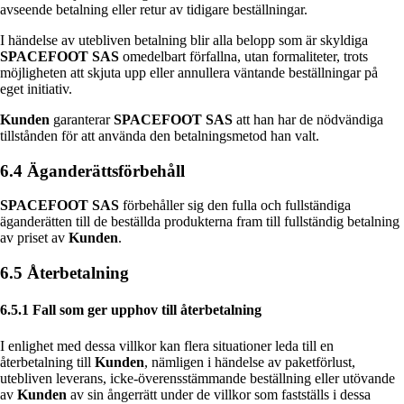
avseende betalning eller retur av tidigare beställningar.
I händelse av utebliven betalning blir alla belopp som är skyldiga
SPACEFOOT SAS
omedelbart förfallna, utan formaliteter, trots
möjligheten att skjuta upp eller annullera väntande beställningar på
eget initiativ.
Kunden
garanterar
SPACEFOOT SAS
att han har de nödvändiga
tillstånden för att använda den betalningsmetod han valt.
6.4 Äganderättsförbehåll
SPACEFOOT SAS
förbehåller sig den fulla och fullständiga
äganderätten till de beställda produkterna fram till fullständig betalning
av priset av
Kunden
.
6.5 Återbetalning
6.5.1 Fall som ger upphov till återbetalning
I enlighet med dessa villkor kan flera situationer leda till en
återbetalning till
Kunden
, nämligen i händelse av paketförlust,
utebliven leverans, icke-överensstämmande beställning eller utövande
av
Kunden
av sin ångerrätt under de villkor som fastställs i dessa