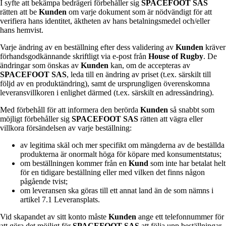
I syfte att bekämpa bedrägeri förbehåller sig
SPACEFOOT SAS
rätten att be
Kunden
om varje dokument som är nödvändigt för att
verifiera hans identitet, äktheten av hans betalningsmedel och/eller
hans hemvist.
Varje ändring av en beställning efter dess validering av
Kunden
kräver
förhandsgodkännande skriftligt via e-post från
House of Rugby
. De
ändringar som önskas av
Kunden
kan, om de accepteras av
SPACEFOOT SAS
, leda till en ändring av priset (t.ex. särskilt till
följd av en produktändring), samt de ursprungligen överenskomna
leveransvillkoren i enlighet därmed (t.ex. särskilt en adressändring).
Med förbehåll för att informera den berörda
Kunden
så snabbt som
möjligt förbehåller sig
SPACEFOOT SAS
rätten att vägra eller
villkora försändelsen av varje beställning:
av legitima skäl och mer specifikt om mängderna av de beställda
produkterna är onormalt höga för köpare med konsumentstatus;
om beställningen kommer från en
Kund
som inte har betalat helt
för en tidigare beställning eller med vilken det finns någon
pågående tvist;
om leveransen ska göras till ett annat land än de som nämns i
artikel 7.1 Leveransplats.
Vid skapandet av sitt konto måste
Kunden
ange ett telefonnummer för
att göra det möjligt för
SPACEFOOT SAS
att följa upp beställningar