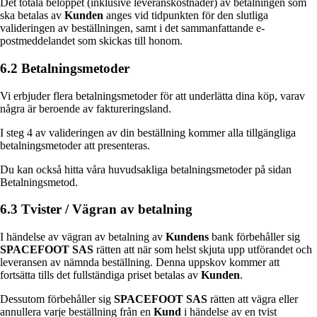
Det totala beloppet (inklusive leveranskostnader) av betalningen som
ska betalas av
Kunden
anges vid tidpunkten för den slutliga
valideringen av beställningen, samt i det sammanfattande e-
postmeddelandet som skickas till honom.
6.2 Betalningsmetoder
Vi erbjuder flera betalningsmetoder för att underlätta dina köp, varav
några är beroende av faktureringsland.
I steg 4 av valideringen av din beställning kommer alla tillgängliga
betalningsmetoder att presenteras.
Du kan också hitta våra huvudsakliga betalningsmetoder på sidan
Betalningsmetod.
6.3 Tvister / Vägran av betalning
I händelse av vägran av betalning av
Kundens
bank förbehåller sig
SPACEFOOT SAS
rätten att när som helst skjuta upp utförandet och
leveransen av nämnda beställning. Denna uppskov kommer att
fortsätta tills det fullständiga priset betalas av
Kunden
.
Dessutom förbehåller sig
SPACEFOOT SAS
rätten att vägra eller
annullera varje beställning från en
Kund
i händelse av en tvist