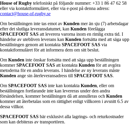
House of Rugby
telefoniskt på följande nummer: +33 1 86 47 62 58
eller via kontaktformuläret, eller via e-post på denna adress:
contact@house-of-rugby.se
Om beställningen inte tas emot av
Kunden
mer än sju (7) arbetsdagar
efter det slutliga leveransdatumet, kan
Kunden
förelägga
SPACEFOOT SAS
att leverera varorna inom en rimlig extra tid. I
händelse av utebliven leverans kan
Kunden
fortsätta med att säga upp
beställningen genom att kontakta
SPACEFOOT SAS
via
kontaktformuläret för att informera dem om sitt beslut.
Om
Kunden
inte önskar fortsätta med att säga upp beställningen
kommer
SPACEFOOT SAS
att kontakta
Kunden
för att avgöra
metoderna för en andra leverans. I händelse av ny leverans måste
Kunden
ange sin återleveransadress till
SPACEFOOT SAS
.
Om
SPACEFOOT SAS
inte kan kontakta
Kunden
, eller om
beställningen fortfarande inte kan levereras under den andra
försändelsen, kommer beställningen då att annulleras och
Kunden
kommer att återbetalas som en rättighet enligt villkoren i avsnitt 6.5 av
dessa villkor.
SPACEFOOT SAS
bär exklusivt alla lagrings- och returkostnader
som kan debiteras av transportören.