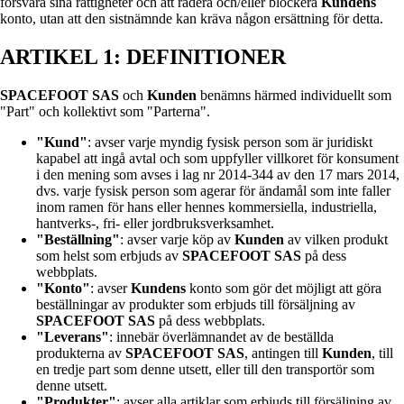
försvara sina rättigheter och att radera och/eller blockera
Kundens
konto, utan att den sistnämnde kan kräva någon ersättning för detta.
ARTIKEL 1: DEFINITIONER
SPACEFOOT SAS
och
Kunden
benämns härmed individuellt som
"Part" och kollektivt som "Parterna".
"Kund"
: avser varje myndig fysisk person som är juridiskt
kapabel att ingå avtal och som uppfyller villkoret för konsument
i den mening som avses i lag nr 2014-344 av den 17 mars 2014,
dvs. varje fysisk person som agerar för ändamål som inte faller
inom ramen för hans eller hennes kommersiella, industriella,
hantverks-, fri- eller jordbruksverksamhet.
"Beställning"
: avser varje köp av
Kunden
av vilken produkt
som helst som erbjuds av
SPACEFOOT SAS
på dess
webbplats.
"Konto"
: avser
Kundens
konto som gör det möjligt att göra
beställningar av produkter som erbjuds till försäljning av
SPACEFOOT SAS
på dess webbplats.
"Leverans"
: innebär överlämnandet av de beställda
produkterna av
SPACEFOOT SAS
, antingen till
Kunden
, till
en tredje part som denne utsett, eller till den transportör som
denne utsett.
"Produkter"
: avser alla artiklar som erbjuds till försäljning av