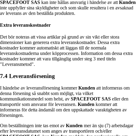
SPACEFOOT SAS
kan inte hållas ansvarig i händelse av att
Kunden
inte uppfyller sina skyldigheter och som skulle resultera i en avsaknad
av leverans av den beställda produkten.
Extra leveranskostnader
Det bör noteras att vissa artiklar på grund av sin vikt eller stora
dimensioner kan generera extra leveranskostnader. Dessa extra
kostnader kommer automatiskt att läggas till de normala
leveranskostnaderna under köpprocessen. Information om dessa extra
kostnader kommer att vara tillgänglig under steg 3 med titeln
"Leveransmetod".
7.4 Leveransförsening
I händelse av leveransförsening kommer
Kunden
att informeras om
denna försening så snabbt som möjligt, via vilket
kommunikationsmedel som helst, av
SPACEFOOT SAS
eller den
transportör som ansvarar för leveransen.
Kunden
kommer att
informeras för detta ändamål om den uppskattade varaktigheten av
förseningen.
Om beställningen inte tas emot av
Kunden
mer än sju (7) arbetsdagar
efter leveransdatumet som anges av transportören och/eller