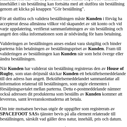
innehållet i sin beställning kan fortsätta med att slutföra sin beställning
genom att klicka på knappen "Gör beställning".
För att slutföra och validera beställningen måste
Kunden
i förväg ha
accepterat dessa allmänna villkor vid skapandet av sitt konto och vid
varje uppdatering, verifierat sammanfattningen av sin beställning och
angett den olika informationen som är nödvändig för hans betalning.
Valideringen av beställningen anses endast vara slutgiltig och binder
parterna från betalningen av beställningspriset av
Kunden
. Fram till
valideringen av beställningen kan
Kunden
när som helst överge eller
ändra beställningen.
När
Kunden
har validerat sin beställning registreras den av
House of
Rugby
, som utan dröjsmål skickar
Kunden
ett bekräftelsemeddelande
till den adress han angett. Bekräftelsemeddelandet sammanfattar all
information relaterad till beställningen, som utgör elementen i
försäljningsavtalet mellan parterna. Detta e-postmeddelande nämner
också adressen dit produkterna som beställts av
Kunden
kommer att
levereras, samt leveranskostnaderna att betala.
Om inte motsatsen bevisas utgör de uppgifter som registrerats av
SPACEFOOT SAS
s tjänster bevis på alla element relaterade till
beställningen, särskilt vad gäller dess natur, innehåll, pris och datum.