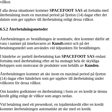
villkor.
I alla dessa situationer kommer
SPACEFOOT SAS
att fortsätta med
återbetalning inom en maximal period på fjorton (14) dagar efter det
datum som ger upphov till återbetalning enligt dessa villkor.
6.5.2 Återbetalningsmetoder
Återbetalningen av beställningen är nominativ, den kommer därför att
vara i namnet på innehavaren av
Kund
kontot och på det
betalningsmedel som användes vid tidpunkten för beställningen.
I händelse av partiell återbetalning kan
SPACEFOOT SAS
endast
fortsätta med återbetalning efter att ha mottagit hela de skyldiga
beloppen som motsvarar de produkter som behålls av
Kunden
.
Återbetalningen kommer att ske inom en maximal period på fjorton
(14) dagar efter händelsen som ger upphov till återbetalning under
villkoren för dessa villkor.
Om kunden godkänner en återbetalning i form av en kredit är denna
kredit giltig enligt de villkor som anges nedan.
Vid betalning med ett presentkort, en lojalitetskredit eller en kredit
kommer återbetalningen automatiskt att ske med en kredit.