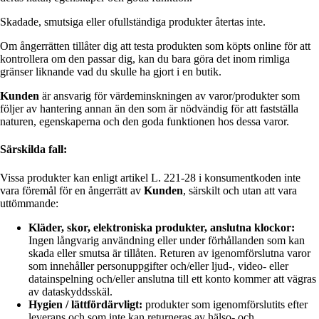
Skadade, smutsiga eller ofullständiga produkter återtas inte.
Om ångerrätten tillåter dig att testa produkten som köpts online för att
kontrollera om den passar dig, kan du bara göra det inom rimliga
gränser liknande vad du skulle ha gjort i en butik.
Kunden
är ansvarig för värdeminskningen av varor/produkter som
följer av hantering annan än den som är nödvändig för att fastställa
naturen, egenskaperna och den goda funktionen hos dessa varor.
Särskilda fall:
Vissa produkter kan enligt artikel L. 221-28 i konsumentkoden inte
vara föremål för en ångerrätt av
Kunden
, särskilt och utan att vara
uttömmande:
Kläder, skor, elektroniska produkter, anslutna klockor:
Ingen långvarig användning eller under förhållanden som kan
skada eller smutsa är tillåten. Returen av igenomförslutna varor
som innehåller personuppgifter och/eller ljud-, video- eller
datainspelning och/eller anslutna till ett konto kommer att vägras
av dataskyddsskäl.
Hygien / lättfördärvligt:
produkter som igenomförslutits efter
leverans och som inte kan returneras av hälso- och