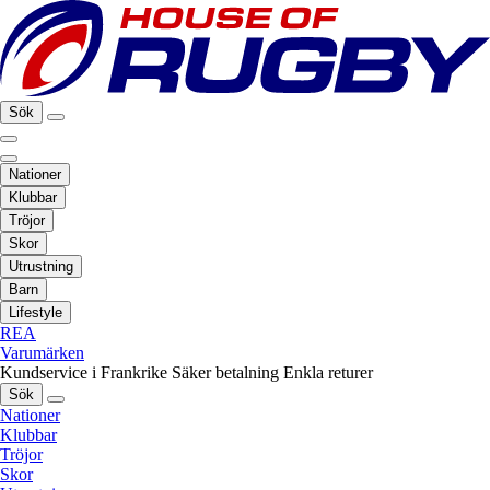
Sök
Nationer
Klubbar
Tröjor
Skor
Utrustning
Barn
Lifestyle
REA
Varumärken
Kundservice i Frankrike
Säker betalning
Enkla returer
Sök
Nationer
Klubbar
Tröjor
Skor