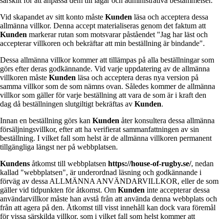
särskilt för att anpassa dem till lagar och administrativa bestämmelser.
Vid skapandet av sitt konto måste
Kunden
läsa och acceptera dessa
allmänna villkor. Denna accept materialiseras genom det faktum att
Kunden
markerar rutan som motsvarar påståendet "Jag har läst och
accepterar villkoren och bekräftar att min beställning är bindande".
Dessa allmänna villkor kommer att tillämpas på alla beställningar som
görs efter deras godkännande. Vid varje uppdatering av de allmänna
villkoren måste
Kunden
läsa och acceptera deras nya version på
samma villkor som de som nämns ovan. Således kommer de allmänna
villkor som gäller för varje beställning att vara de som är i kraft den
dag då beställningen slutgiltigt bekräftas av
Kunden
.
Innan en beställning görs kan
Kunden
åter konsultera dessa allmänna
försäljningsvillkor, efter att ha verifierat sammanfattningen av sin
beställning. I vilket fall som helst är de allmänna villkoren permanent
tillgängliga längst ner på webbplatsen.
Kundens
åtkomst till webbplatsen
https://house-of-rugby.se/
, nedan
kallad "webbplatsen", är underordnad läsning och godkännande i
förväg av dessa ALLMÄNNA ANVÄNDARVILLKOR, eller de som
gäller vid tidpunkten för åtkomst. Om
Kunden
inte accepterar dessa
användarvillkor måste han avstå från att använda denna webbplats och
från att agera på den. Åtkomst till visst innehåll kan dock vara föremål
för vissa särskilda villkor, som i vilket fall som helst kommer att