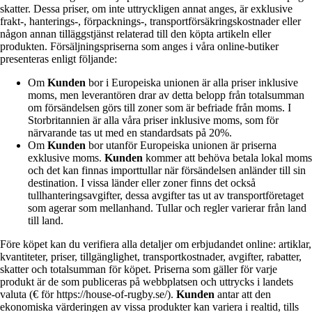
skatter. Dessa priser, om inte uttryckligen annat anges, är exklusive
frakt-, hanterings-, förpacknings-, transportförsäkringskostnader eller
någon annan tilläggstjänst relaterad till den köpta artikeln eller
produkten. Försäljningspriserna som anges i våra online-butiker
presenteras enligt följande:
Om
Kunden
bor i Europeiska unionen är alla priser inklusive
moms, men leverantören drar av detta belopp från totalsumman
om försändelsen görs till zoner som är befriade från moms. I
Storbritannien är alla våra priser inklusive moms, som för
närvarande tas ut med en standardsats på 20%.
Om
Kunden
bor utanför Europeiska unionen är priserna
exklusive moms.
Kunden
kommer att behöva betala lokal moms
och det kan finnas importtullar när försändelsen anländer till sin
destination. I vissa länder eller zoner finns det också
tullhanteringsavgifter, dessa avgifter tas ut av transportföretaget
som agerar som mellanhand. Tullar och regler varierar från land
till land.
Före köpet kan du verifiera alla detaljer om erbjudandet online: artiklar,
kvantiteter, priser, tillgänglighet, transportkostnader, avgifter, rabatter,
skatter och totalsumman för köpet. Priserna som gäller för varje
produkt är de som publiceras på webbplatsen och uttrycks i landets
valuta (€ för https://house-of-rugby.se/).
Kunden
antar att den
ekonomiska värderingen av vissa produkter kan variera i realtid, tills