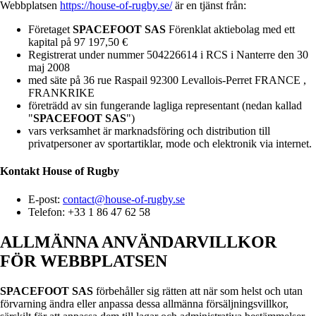
Webbplatsen
https://house-of-rugby.se/
är en tjänst från:
Företaget
SPACEFOOT SAS
Förenklat aktiebolag med ett
kapital på 97 197,50 €
Registrerat under nummer 504226614 i RCS i Nanterre den 30
maj 2008
med säte på 36 rue Raspail 92300 Levallois-Perret FRANCE ,
FRANKRIKE
företrädd av sin fungerande lagliga representant (nedan kallad
"
SPACEFOOT SAS
")
vars verksamhet är marknadsföring och distribution till
privatpersoner av sportartiklar, mode och elektronik via internet.
Kontakt
House of Rugby
E-post:
contact@house-of-rugby.se
Telefon: +33 1 86 47 62 58
ALLMÄNNA ANVÄNDARVILLKOR
FÖR WEBBPLATSEN
SPACEFOOT SAS
förbehåller sig rätten att när som helst och utan
förvarning ändra eller anpassa dessa allmänna försäljningsvillkor,