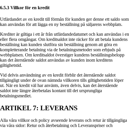
6.5.3 Villkor för en kredit
Utfärdandet av en kredit till förmån för kunden ger denne ett saldo som
kan användas för att lägga en ny beställning på säljarens webbplats.
Krediter är giltiga i ett år från utfärdandedatumet och kan användas i en
eller flera omgångar. Om kreditsaldot inte räcker för att betala kundens
beställning kan kunden slutföra sin beställning genom att göra en
kompletterande betalning via de betalningsmetoder som erbjuds på
webbplatsen. Om kreditsaldot överstiger kundens beställningsbelopp
kan det återstående saldot användas av kunden inom kreditens
giltighetstid.
Vid delvis användning av en kredit förblir det återstående saldot
tillgängligt under de ovan nämnda villkoren tills giltighetstiden löper
ut. När en kredit väl har använts, även delvis, kan det återstående
saldot inte längre återbetalas kontant till det ursprungliga
betalningsmedlet.
ARTIKEL 7: LEVERANS
Alla våra villkor och policy avseende leverans och retur är tillgängliga
via våra sidor: Retur och återbetalning och Leveranspriser och