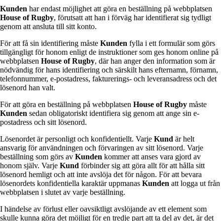
Kunden
har endast möjlighet att göra en beställning på webbplatsen
House of Rugby
, förutsatt att han i förväg har identifierat sig tydligt
genom att ansluta till sitt konto.
För att få sin identifiering måste
Kunden
fylla i ett formulär som görs
tillgängligt för honom enligt de instruktioner som ges honom online på
webbplatsen
House of Rugby
, där han anger den information som är
nödvändig för hans identifiering och särskilt hans efternamn, förnamn,
telefonnummer, e-postadress, fakturerings- och leveransadress och det
lösenord han valt.
För att göra en beställning på webbplatsen
House of Rugby
måste
Kunden
sedan obligatoriskt identifiera sig genom att ange sin e-
postadress och sitt lösenord.
Lösenordet är personligt och konfidentiellt. Varje
Kund
är helt
ansvarig för användningen och förvaringen av sitt lösenord. Varje
beställning som görs av
Kunden
kommer att anses vara gjord av
honom själv. Varje
Kund
förbinder sig att göra allt för att hålla sitt
lösenord hemligt och att inte avslöja det för någon. För att bevara
lösenordets konfidentiella karaktär uppmanas
Kunden
att logga ut från
webbplatsen i slutet av varje beställning.
I händelse av förlust eller oavsiktligt avslöjande av ett element som
skulle kunna göra det möjligt för en tredje part att ta del av det, är det