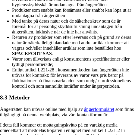
hygiensskyddsskäl är undantagna från ångerrätten.
Produkter som snabbt kan försämras eller snabbt kan löpa ut är
undantagna från ångerrätten
Med tanke på deras natur och de säkerhetskrav som de är
föremål för är personlig skyddsutrustning undantagen från
ångerrätten, inklusive när de inte har använts.
Returen av produkter som efter leverans och på grund av deras
natur är oåterkalleligt blandade med andra artiklar kommer att
vägras och/eller innehåller artiklar som inte beställdes hos
SPACEFOOT SAS
.
Varor som tillverkats enligt konsumentens specifikationer eller
tydligt personifierade;
Enligt artikel L221-28 i konsumentkoden kan ångerrätten inte
utövas för kontrakt: för leverans av varor vars pris beror på
fluktuationer på finansmarknaden som undgår professionellens
kontroll och som sannolikt inträffar under ångerperioden.
8.3 Metoder
Ångerrätten kan utövas online med hjälp av
ångerformuläret
som finns
tillgängligt på denna webbplats, via vårt kontaktformulär.
I detta fall kommer ett mottagningskvitto på en varaktig media
omedelbart att meddelas köparen i enlighet med artikel L.221-21 i