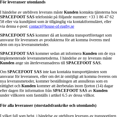
För leveranser utomlands
I händelse av utebliven leverans måste
Kunden
kontakta tjänsterna hos
SPACEFOOT SAS
telefoniskt på följande nummer: +33 1 86 47 62
58 eller via kundtjänst som är tillgänglig via kontaktformuläret, eller
via denna e-post:
contact@house-of-rugby.se
SPACEFOOT SAS
kommer då att kontakta transportföretaget som
ansvarar för leveransen av produkterna för att komma överens med
dem om nya leveransmetoder.
SPACEFOOT SAS
kommer sedan att informera
Kunden
om de nya
implementerade leveransmetoderna. I händelse av ny leverans måste
Kunden
ange sin återleveransadress till
SPACEFOOT SAS
.
Om
SPACEFOOT SAS
inte kan kontakta transporttjänsten som
ansvarar för leveransen, eller om det är omöjligt att komma överens om
nya leveransmetoder, kommer beställningen att annulleras som en
rättighet och
Kunden
kommer att återbetalas inom fjorton (14) dagar
efter dagen för information från
SPACEFOOT SAS
av
Kunden
under villkoren som fastställs i artikel 6.5 av dessa villkor.
För alla leveranser (storstadsfrankrike och utomlands)
I vilket fall som helst, i händelse av utebliven leverans av transportören