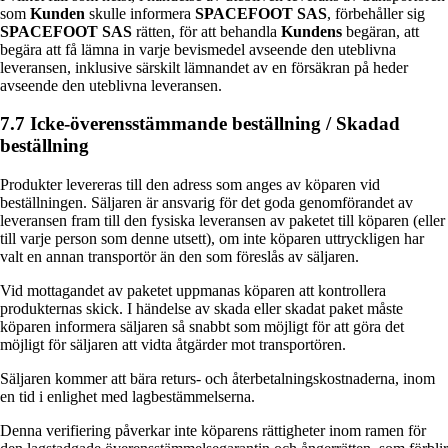
som
Kunden
skulle informera
SPACEFOOT SAS
, förbehåller sig
SPACEFOOT SAS
rätten, för att behandla
Kundens
begäran, att
begära att få lämna in varje bevismedel avseende den uteblivna
leveransen, inklusive särskilt lämnandet av en försäkran på heder
avseende den uteblivna leveransen.
7.7 Icke-överensstämmande beställning / Skadad
beställning
Produkter levereras till den adress som anges av köparen vid
beställningen. Säljaren är ansvarig för det goda genomförandet av
leveransen fram till den fysiska leveransen av paketet till köparen (eller
till varje person som denne utsett), om inte köparen uttryckligen har
valt en annan transportör än den som föreslås av säljaren.
Vid mottagandet av paketet uppmanas köparen att kontrollera
produkternas skick. I händelse av skada eller skadat paket måste
köparen informera säljaren så snabbt som möjligt för att göra det
möjligt för säljaren att vidta åtgärder mot transportören.
Säljaren kommer att bära returs- och återbetalningskostnaderna, inom
en tid i enlighet med lagbestämmelserna.
Denna verifiering påverkar inte köparens rättigheter inom ramen för