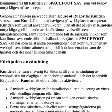
kommuniceras till
Kunden
av
SPACEFOOT SAS
, som vid behov
uttryckligen måste acceptera dem.
Genom att navigera på webbplatsen
House of Rugby
får
Kunden
statusen som
Kund
. Genom att navigera på webbplatsen accepterar
Kunden
som
Kund
användarvillkoren, utan att det påverkar
Kundens
uttryckliga godkännande av de allmänna avtalsvillkoren,
integritetspolicyn, samt i förekommande fall de särskilda villkor som
kan finnas avseende tillhandahållandet av tjänster.
SPACEFOOT
SAS
kan när som helst ändra presentationen och konfigurationen av
webbplatsen, informationen och juridisk dokumentation samt de
tjänster och det innehåll som tillhandahålls.
Förbjuden användning
Kunden
är ensam ansvarig för åtkomst till eller användning av
webbplatsen för olagliga eller obehöriga ändamål, och det är särskilt
förbjudet för
Kunden
att utföra följande aktiviteter:
Använda webbplatsen för installation eller publicering av virus
eller skadliga program eller filer.
Använda webbplatsen på ett sätt som kan orsaka skador,
störningar eller fel i datorsystem.
Bryta mot säkerhets- och/eller autentiseringsåtgärderna på
webbplatsen och/eller något nätverk anslutet till den.