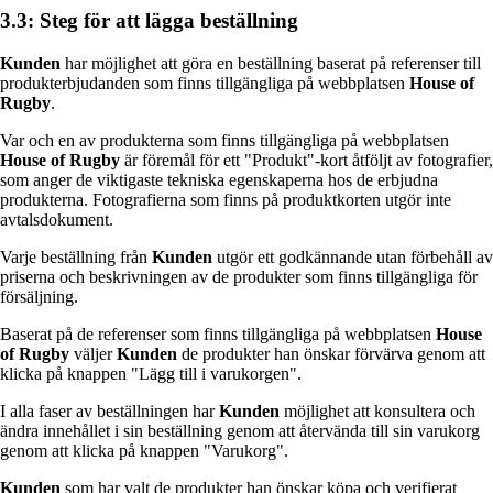
3.3: Steg för att lägga beställning
Kunden
har möjlighet att göra en beställning baserat på referenser till
produkterbjudanden som finns tillgängliga på webbplatsen
House of
Rugby
.
Var och en av produkterna som finns tillgängliga på webbplatsen
House of Rugby
är föremål för ett "Produkt"-kort åtföljt av fotografier,
som anger de viktigaste tekniska egenskaperna hos de erbjudna
produkterna. Fotografierna som finns på produktkorten utgör inte
avtalsdokument.
Varje beställning från
Kunden
utgör ett godkännande utan förbehåll av
priserna och beskrivningen av de produkter som finns tillgängliga för
försäljning.
Baserat på de referenser som finns tillgängliga på webbplatsen
House
of Rugby
väljer
Kunden
de produkter han önskar förvärva genom att
klicka på knappen "Lägg till i varukorgen".
I alla faser av beställningen har
Kunden
möjlighet att konsultera och
ändra innehållet i sin beställning genom att återvända till sin varukorg
genom att klicka på knappen "Varukorg".
Kunden
som har valt de produkter han önskar köpa och verifierat