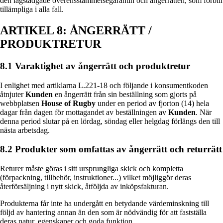
den lagstadgade överensstämmelsegarantin och ångerrätten, som förblir
tillämpliga i alla fall.
ARTIKEL 8: ÅNGERRÄTT /
PRODUKTRETUR
8.1 Varaktighet av ångerrätt och produktretur
I enlighet med artiklarna L.221-18 och följande i konsumentkoden
åtnjuter
Kunden
en ångerrätt från sin beställning som gjorts på
webbplatsen
House of Rugby
under en period av fjorton (14) hela
dagar från dagen för mottagandet av beställningen av
Kunden
. När
denna period slutar på en lördag, söndag eller helgdag förlängs den till
nästa arbetsdag.
8.2 Produkter som omfattas av ångerrätt och returrätt
Returer måste göras i sitt ursprungliga skick och kompletta
(förpackning, tillbehör, instruktioner...) vilket möjliggör deras
återförsäljning i nytt skick, åtföljda av inköpsfakturan.
Produkterna får inte ha undergått en betydande värdeminskning till
följd av hantering annan än den som är nödvändig för att fastställa
deras natur, egenskaper och goda funktion.