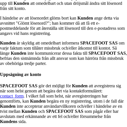
upp till
Kunden
att omedelbart och utan dröjsmål ändra sitt lösenord
från sitt konto.
I händelse av att lösenordet glöms bort kan
Kunden
ange detta via
avsnittet "Glömt lösenord?"; han kommer då att få ett e-
postmeddelande för att återställa sitt lösenord till den e-postadress som
angavs vid hans registrering.
Kunden
är skyldig att omedelbart informera
SPACEFOOT SAS
om
varje faktum som tillåter missbruk och/eller åtkomst till kontot. Så
länge
Kunden
inte kommunicerar dessa fakta till
SPACEFOOT SAS
,
befrias den sistnämnda från allt ansvar som kan härröra från missbruk
av obehöriga tredje parter.
Uppsägning av konto
SPACEFOOT SAS
gör det möjligt för
Kunden
att avregistrera sig
när som helst genom att begära det via kontaktformuläret:
contact_form
. I vilket fall som helst, när avregistreringen har
genomförts, kan
Kunden
begära en ny registrering, utom i de fall där
Kunden
inte accepterar användarvillkoren och/eller i händelse av en
tvist mellan
Kunden
och
SPACEFOOT SAS
som pågår eller har
avslutats med erkännande av ett fel och/eller försummelse från
Kundens
sida.