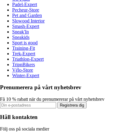
Padel-Expert
Pecheur-Store
Pet and Garden
Slowood Interior
Smash-Expert
Sneak'In
Sneakids
Sport is good
Training-Fit
Trek-Expert
Triathlon-Expert
TripnBikers
Vélo-Store
Winter-Expert
Prenumerera på vårt nyhetsbrev
Få 10 % rabatt när du prenumererar på vårt nyhetsbrev
Registrera dig
Håll kontakten
Följ oss på sociala medier