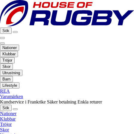
Sök
Nationer
Klubbar
Tröjor
Skor
Utrustning
Barn
Lifestyle
REA
Varumärken
Kundservice i Frankrike
Säker betalning
Enkla returer
Sök
Nationer
Klubbar
Tröjor
Skor