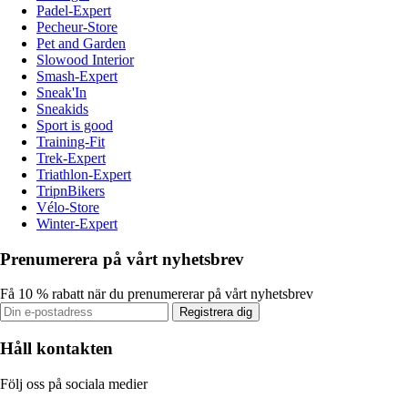
Padel-Expert
Pecheur-Store
Pet and Garden
Slowood Interior
Smash-Expert
Sneak'In
Sneakids
Sport is good
Training-Fit
Trek-Expert
Triathlon-Expert
TripnBikers
Vélo-Store
Winter-Expert
Prenumerera på vårt nyhetsbrev
Få 10 % rabatt när du prenumererar på vårt nyhetsbrev
Registrera dig
Håll kontakten
Följ oss på sociala medier