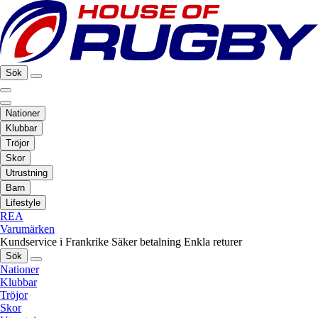
Sök
Nationer
Klubbar
Tröjor
Skor
Utrustning
Barn
Lifestyle
REA
Varumärken
Kundservice i Frankrike
Säker betalning
Enkla returer
Sök
Nationer
Klubbar
Tröjor
Skor