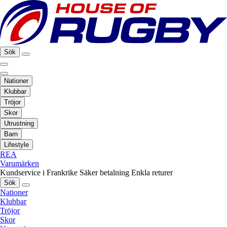
Sök
Nationer
Klubbar
Tröjor
Skor
Utrustning
Barn
Lifestyle
REA
Varumärken
Kundservice i Frankrike
Säker betalning
Enkla returer
Sök
Nationer
Klubbar
Tröjor
Skor