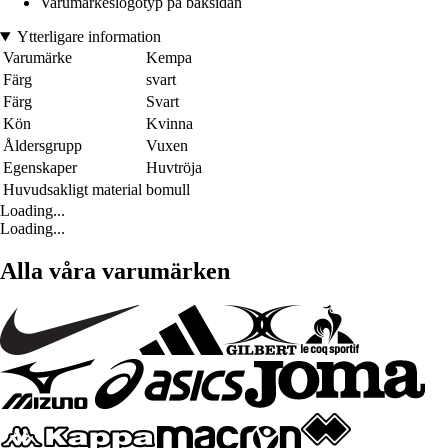
Varumärkeslogotyp på baksidan
Ytterligare information
Varumärke
Kempa
Färg
svart
Färg
Svart
Kön
Kvinna
Åldersgrupp
Vuxen
Egenskaper
Huvtröja
Huvudsakligt material
bomull
Loading...
Loading...
Alla våra varumärken