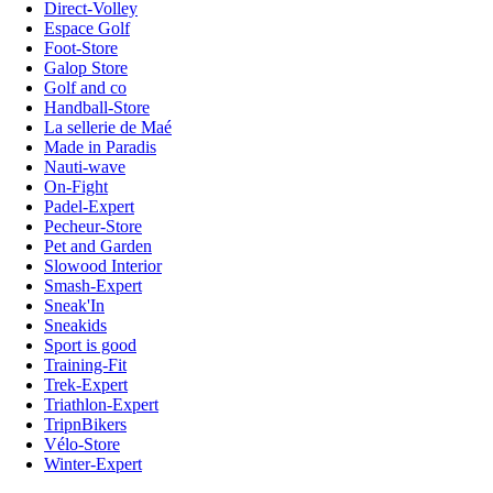
Direct-Volley
Espace Golf
Foot-Store
Galop Store
Golf and co
Handball-Store
La sellerie de Maé
Made in Paradis
Nauti-wave
On-Fight
Padel-Expert
Pecheur-Store
Pet and Garden
Slowood Interior
Smash-Expert
Sneak'In
Sneakids
Sport is good
Training-Fit
Trek-Expert
Triathlon-Expert
TripnBikers
Vélo-Store
Winter-Expert