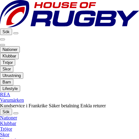
Sök
Nationer
Klubbar
Tröjor
Skor
Utrustning
Barn
Lifestyle
REA
Varumärken
Kundservice i Frankrike
Säker betalning
Enkla returer
Sök
Nationer
Klubbar
Tröjor
Skor