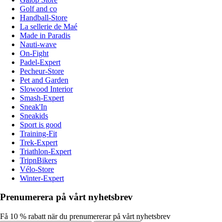
Golf and co
Handball-Store
La sellerie de Maé
Made in Paradis
Nauti-wave
On-Fight
Padel-Expert
Pecheur-Store
Pet and Garden
Slowood Interior
Smash-Expert
Sneak'In
Sneakids
Sport is good
Training-Fit
Trek-Expert
Triathlon-Expert
TripnBikers
Vélo-Store
Winter-Expert
Prenumerera på vårt nyhetsbrev
Få 10 % rabatt när du prenumererar på vårt nyhetsbrev