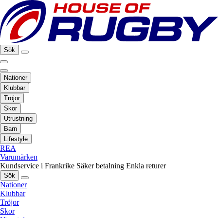
Sök
Nationer
Klubbar
Tröjor
Skor
Utrustning
Barn
Lifestyle
REA
Varumärken
Kundservice i Frankrike
Säker betalning
Enkla returer
Sök
Nationer
Klubbar
Tröjor
Skor