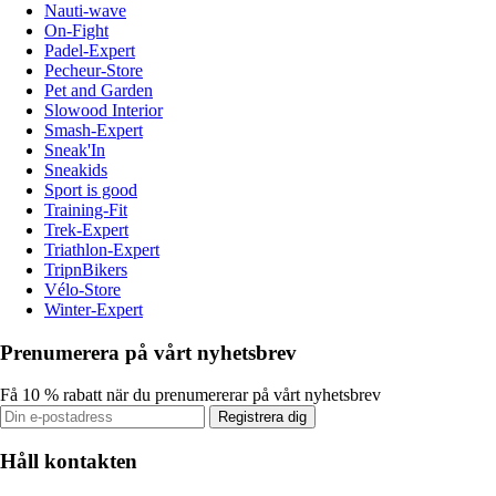
Nauti-wave
On-Fight
Padel-Expert
Pecheur-Store
Pet and Garden
Slowood Interior
Smash-Expert
Sneak'In
Sneakids
Sport is good
Training-Fit
Trek-Expert
Triathlon-Expert
TripnBikers
Vélo-Store
Winter-Expert
Prenumerera på vårt nyhetsbrev
Få 10 % rabatt när du prenumererar på vårt nyhetsbrev
Registrera dig
Håll kontakten