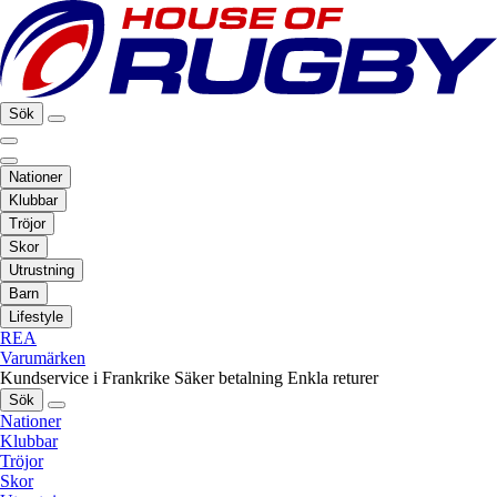
Sök
Nationer
Klubbar
Tröjor
Skor
Utrustning
Barn
Lifestyle
REA
Varumärken
Kundservice i Frankrike
Säker betalning
Enkla returer
Sök
Nationer
Klubbar
Tröjor
Skor