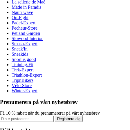
La sellerie de Maé
Made in Paradis
Nauti-wave
On-Fight
Padel-Expert
Pecheur-Store
Pet and Garden
Slowood Interior
Smash-Expert
Sneak'In
Sneakids
Sport is good
Training-Fit
Trek-Expert
Triathlon-Expert
TripnBikers
Vélo-Store
Winter-Expert
Prenumerera på vårt nyhetsbrev
Få 10 % rabatt när du prenumererar på vårt nyhetsbrev
Registrera dig