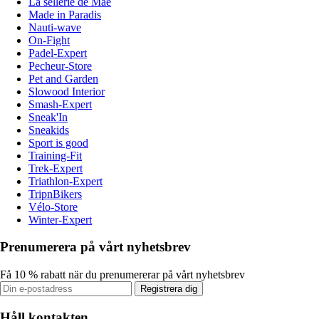
La sellerie de Maé
Made in Paradis
Nauti-wave
On-Fight
Padel-Expert
Pecheur-Store
Pet and Garden
Slowood Interior
Smash-Expert
Sneak'In
Sneakids
Sport is good
Training-Fit
Trek-Expert
Triathlon-Expert
TripnBikers
Vélo-Store
Winter-Expert
Prenumerera på vårt nyhetsbrev
Få 10 % rabatt när du prenumererar på vårt nyhetsbrev
Registrera dig
Håll kontakten