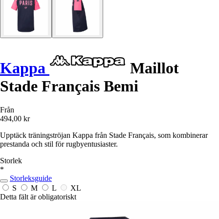
Kappa
Maillot
Stade Français Bemi
Från
494,00 kr
Upptäck träningströjan Kappa från Stade Français, som kombinerar
prestanda och stil för rugbyentusiaster.
Storlek
*
Storleksguide
S
M
L
XL
Detta fält är obligatoriskt