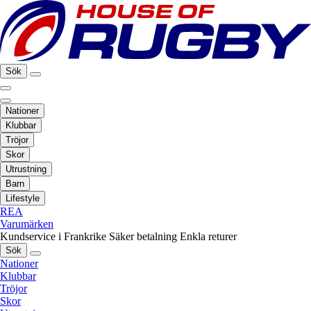
Sök
Nationer
Klubbar
Tröjor
Skor
Utrustning
Barn
Lifestyle
REA
Varumärken
Kundservice i Frankrike
Säker betalning
Enkla returer
Sök
Nationer
Klubbar
Tröjor
Skor