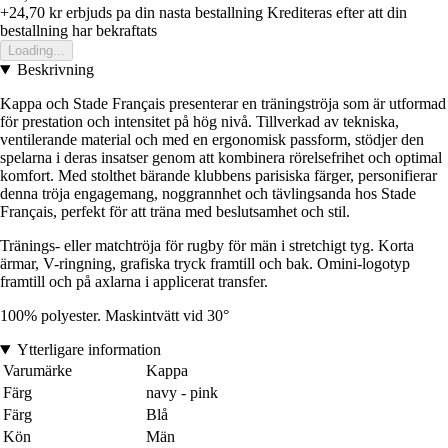
+24,70 kr
erbjuds pa din nasta bestallning
Krediteras efter att din
bestallning har bekraftats
Loading...
Beskrivning
Kappa och Stade Français presenterar en träningströja som är utformad
för prestation och intensitet på hög nivå. Tillverkad av tekniska,
ventilerande material och med en ergonomisk passform, stödjer den
spelarna i deras insatser genom att kombinera rörelsefrihet och optimal
komfort. Med stolthet bärande klubbens parisiska färger, personifierar
denna tröja engagemang, noggrannhet och tävlingsanda hos Stade
Français, perfekt för att träna med beslutsamhet och stil.
Tränings- eller matchtröja för rugby för män i stretchigt tyg. Korta
ärmar, V-ringning, grafiska tryck framtill och bak. Omini-logotyp
framtill och på axlarna i applicerat transfer.
100% polyester. Maskintvätt vid 30°
Ytterligare information
Varumärke
Kappa
Färg
navy - pink
Färg
Blå
Kön
Män