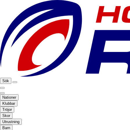
Sök
Nationer
Klubbar
Tröjor
Skor
Utrustning
Barn