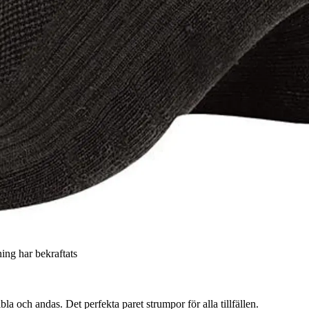
ning har bekraftats
la och andas. Det perfekta paret strumpor för alla tillfällen.