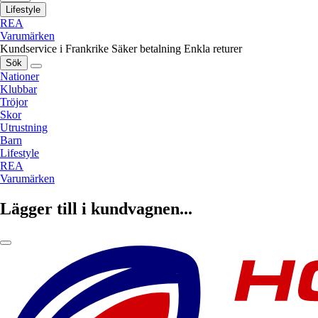
Lifestyle
REA
Varumärken
Kundservice i Frankrike
Säker betalning
Enkla returer
Sök
Nationer
Klubbar
Tröjor
Skor
Utrustning
Barn
Lifestyle
REA
Varumärken
Lägger till i kundvagnen...