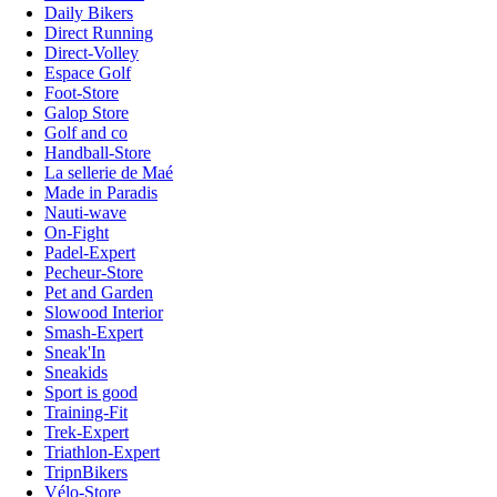
Daily Bikers
Direct Running
Direct-Volley
Espace Golf
Foot-Store
Galop Store
Golf and co
Handball-Store
La sellerie de Maé
Made in Paradis
Nauti-wave
On-Fight
Padel-Expert
Pecheur-Store
Pet and Garden
Slowood Interior
Smash-Expert
Sneak'In
Sneakids
Sport is good
Training-Fit
Trek-Expert
Triathlon-Expert
TripnBikers
Vélo-Store