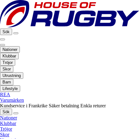
Sök
Nationer
Klubbar
Tröjor
Skor
Utrustning
Barn
Lifestyle
REA
Varumärken
Kundservice i Frankrike
Säker betalning
Enkla returer
Sök
Nationer
Klubbar
Tröjor
Skor