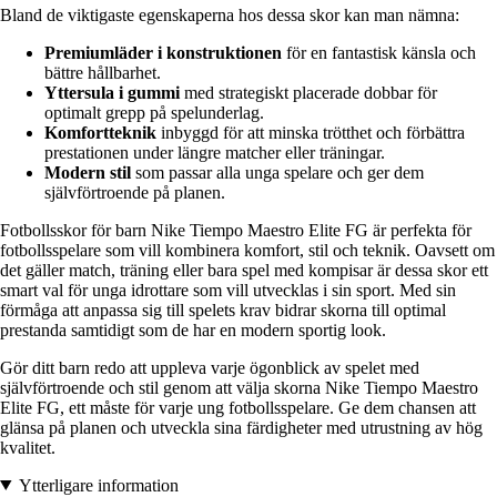
Bland de viktigaste egenskaperna hos dessa skor kan man nämna:
Premiumläder i konstruktionen
för en fantastisk känsla och
bättre hållbarhet.
Yttersula i gummi
med strategiskt placerade dobbar för
optimalt grepp på spelunderlag.
Komfortteknik
inbyggd för att minska trötthet och förbättra
prestationen under längre matcher eller träningar.
Modern stil
som passar alla unga spelare och ger dem
självförtroende på planen.
Fotbollsskor för barn Nike Tiempo Maestro Elite FG är perfekta för
fotbollsspelare som vill kombinera komfort, stil och teknik. Oavsett om
det gäller match, träning eller bara spel med kompisar är dessa skor ett
smart val för unga idrottare som vill utvecklas i sin sport. Med sin
förmåga att anpassa sig till spelets krav bidrar skorna till optimal
prestanda samtidigt som de har en modern sportig look.
Gör ditt barn redo att uppleva varje ögonblick av spelet med
självförtroende och stil genom att välja skorna Nike Tiempo Maestro
Elite FG, ett måste för varje ung fotbollsspelare. Ge dem chansen att
glänsa på planen och utveckla sina färdigheter med utrustning av hög
kvalitet.
Ytterligare information