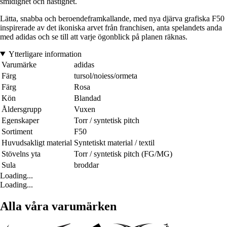
smidighet och hastighet.
Lätta, snabba och beroendeframkallande, med nya djärva grafiska F50
inspirerade av det ikoniska arvet från franchisen, anta spelandets anda
med adidas och se till att varje ögonblick på planen räknas.
Ytterligare information
Varumärke
adidas
Färg
tursol/noiess/ormeta
Färg
Rosa
Kön
Blandad
Åldersgrupp
Vuxen
Egenskaper
Torr / syntetisk pitch
Sortiment
F50
Huvudsakligt material
Syntetiskt material / textil
Stövelns yta
Torr / syntetisk pitch (FG/MG)
Sula
broddar
Loading...
Loading...
Alla våra varumärken