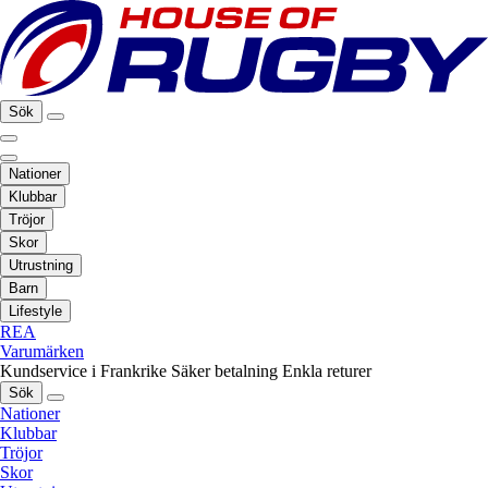
Sök
Nationer
Klubbar
Tröjor
Skor
Utrustning
Barn
Lifestyle
REA
Varumärken
Kundservice i Frankrike
Säker betalning
Enkla returer
Sök
Nationer
Klubbar
Tröjor
Skor