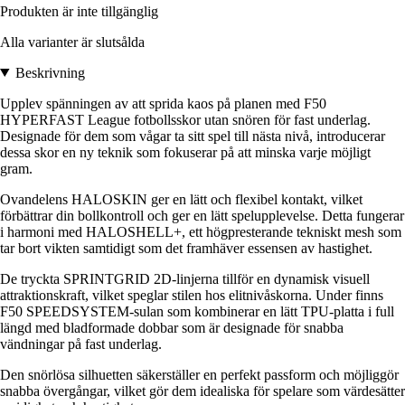
Produkten är inte tillgänglig
Alla varianter är slutsålda
Beskrivning
Upplev spänningen av att sprida kaos på planen med F50
HYPERFAST League fotbollsskor utan snören för fast underlag.
Designade för dem som vågar ta sitt spel till nästa nivå, introducerar
dessa skor en ny teknik som fokuserar på att minska varje möjligt
gram.
Ovandelens HALOSKIN ger en lätt och flexibel kontakt, vilket
förbättrar din bollkontroll och ger en lätt spelupplevelse. Detta fungerar
i harmoni med HALOSHELL+, ett högpresterande tekniskt mesh som
tar bort vikten samtidigt som det framhäver essensen av hastighet.
De tryckta SPRINTGRID 2D-linjerna tillför en dynamisk visuell
attraktionskraft, vilket speglar stilen hos elitnivåskorna. Under finns
F50 SPEEDSYSTEM-sulan som kombinerar en lätt TPU-platta i full
längd med bladformade dobbar som är designade för snabba
vändningar på fast underlag.
Den snörlösa silhuetten säkerställer en perfekt passform och möjliggör
snabba övergångar, vilket gör dem idealiska för spelare som värdesätter