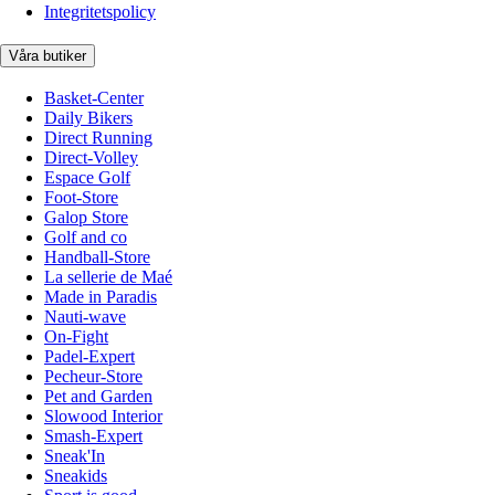
Integritetspolicy
Våra butiker
Basket-Center
Daily Bikers
Direct Running
Direct-Volley
Espace Golf
Foot-Store
Galop Store
Golf and co
Handball-Store
La sellerie de Maé
Made in Paradis
Nauti-wave
On-Fight
Padel-Expert
Pecheur-Store
Pet and Garden
Slowood Interior
Smash-Expert
Sneak'In
Sneakids