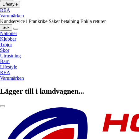
Lifestyle
REA
Varumärken
Kundservice i Frankrike
Säker betalning
Enkla returer
Sök
Nationer
Klubbar
Tröjor
Skor
Utrustning
Barn
Lifestyle
REA
Varumärken
Lägger till i kundvagnen...