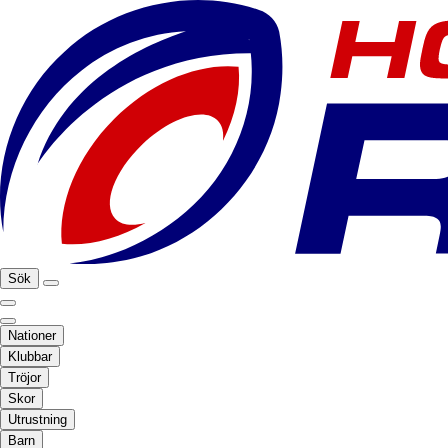
Sök
Nationer
Klubbar
Tröjor
Skor
Utrustning
Barn