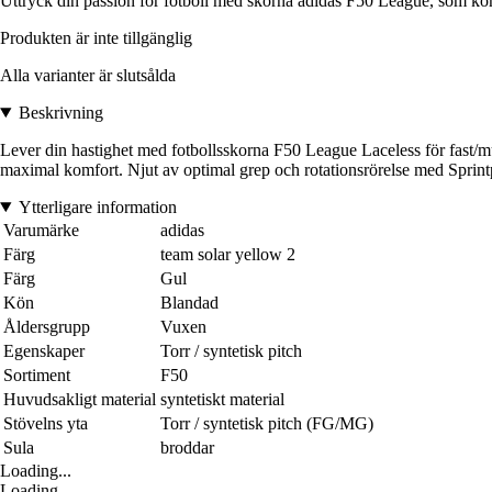
Uttryck din passion för fotboll med skorna adidas F50 League, som komb
Produkten är inte tillgänglig
Alla varianter är slutsålda
Beskrivning
Lever din hastighet med fotbollsskorna F50 League Laceless för fast/m
maximal komfort. Njut av optimal grep och rotationsrörelse med Sprintpl
Ytterligare information
Varumärke
adidas
Färg
team solar yellow 2
Färg
Gul
Kön
Blandad
Åldersgrupp
Vuxen
Egenskaper
Torr / syntetisk pitch
Sortiment
F50
Huvudsakligt material
syntetiskt material
Stövelns yta
Torr / syntetisk pitch (FG/MG)
Sula
broddar
Loading...
Loading...