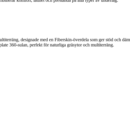
inerar komfort, lätthet och prestanda på alla typer av underlag.
ultiterräng, designade med en Fiberskin-överdela som ger stöd och dämp
ate 360-sulan, perfekt för naturliga gräsytor och multiterräng.