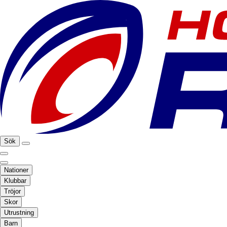
Sök
Nationer
Klubbar
Tröjor
Skor
Utrustning
Barn