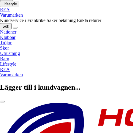
Lifestyle
REA
Varumärken
Kundservice i Frankrike
Säker betalning
Enkla returer
Sök
Nationer
Klubbar
Tröjor
Skor
Utrustning
Barn
Lifestyle
REA
Varumärken
Lägger till i kundvagnen...