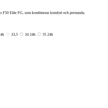
das F50 Elite FG, som kombinerar komfort och prestanda.
24h
33,5
34
24h
35
24h