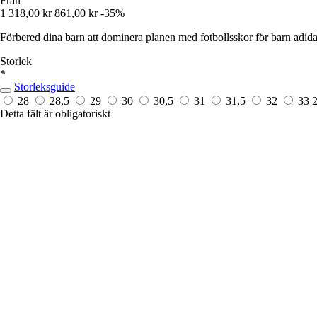
Från
1 318,00 kr
861,00 kr
-35%
Förbered dina barn att dominera planen med fotbollsskor för barn adi
Storlek
*
Storleksguide
28
28,5
29
30
30,5
31
31,5
32
33
Detta fält är obligatoriskt