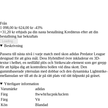
Från
1 098,00 kr
624,00 kr
-43%
+31,20 kr
erbjuds pa din nasta bestallning
Krediteras efter att din
bestallning har bekraftats
Loading...
Beskrivning
Passera till nästa nivå i varje match med skon adidas Predator League
designad för att göra mål. Dess Hybridfeel övre inkluderar en 3D-
textur i helhet, en nedfälld plös och Strikescale-element som ger grepp
för att hjälpa dig att kontrollera bollen vid dina skott. Den
gummibaserade yttersulan med dobbar och den dynamiska Lightstrike-
mellansulan ser till att du är på rätt plats vid rätt tidpunkt på gräset.
Ytterligare information
Varumärke
adidas
Färg
ftwwht/lucpnk/luclem
Färg
Vit
Kön
Blandad