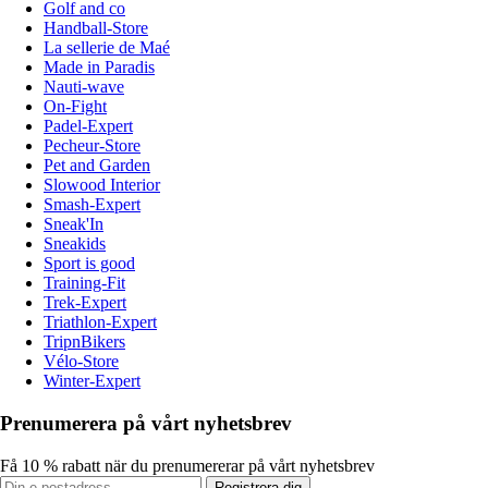
Golf and co
Handball-Store
La sellerie de Maé
Made in Paradis
Nauti-wave
On-Fight
Padel-Expert
Pecheur-Store
Pet and Garden
Slowood Interior
Smash-Expert
Sneak'In
Sneakids
Sport is good
Training-Fit
Trek-Expert
Triathlon-Expert
TripnBikers
Vélo-Store
Winter-Expert
Prenumerera på vårt nyhetsbrev
Få 10 % rabatt när du prenumererar på vårt nyhetsbrev
Registrera dig