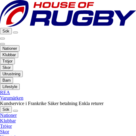
Sök
Nationer
Klubbar
Tröjor
Skor
Utrustning
Barn
Lifestyle
REA
Varumärken
Kundservice i Frankrike
Säker betalning
Enkla returer
Sök
Nationer
Klubbar
Tröjor
Skor