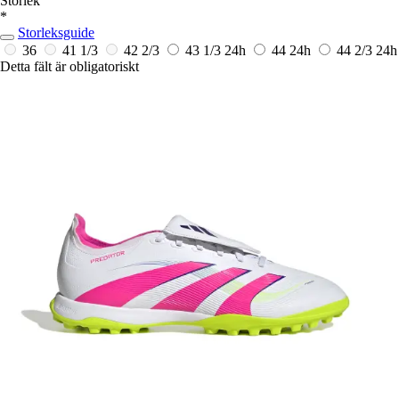
Storlek
*
Storleksguide
36
41 1/3
42 2/3
43 1/3
24h
44
24h
44 2/3
24h
Detta fält är obligatoriskt