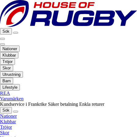
Sök
Nationer
Klubbar
Tröjor
Skor
Utrustning
Barn
Lifestyle
REA
Varumärken
Kundservice i Frankrike
Säker betalning
Enkla returer
Sök
Nationer
Klubbar
Tröjor
Skor