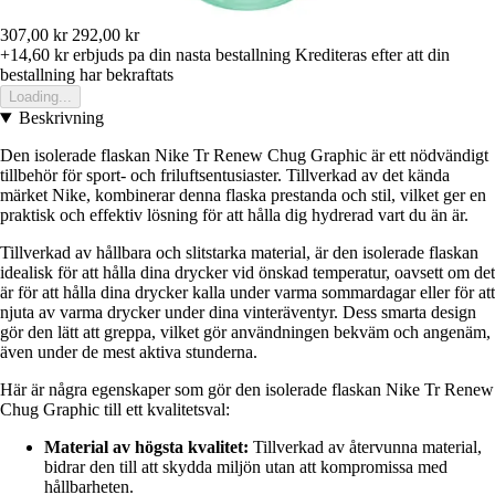
307,00 kr
292,00 kr
+14,60 kr
erbjuds pa din nasta bestallning
Krediteras efter att din
bestallning har bekraftats
Loading...
Beskrivning
Den isolerade flaskan Nike Tr Renew Chug Graphic är ett nödvändigt
tillbehör för sport- och friluftsentusiaster. Tillverkad av det kända
märket Nike, kombinerar denna flaska prestanda och stil, vilket ger en
praktisk och effektiv lösning för att hålla dig hydrerad vart du än är.
Tillverkad av hållbara och slitstarka material, är den isolerade flaskan
idealisk för att hålla dina drycker vid önskad temperatur, oavsett om det
är för att hålla dina drycker kalla under varma sommardagar eller för att
njuta av varma drycker under dina vinteräventyr. Dess smarta design
gör den lätt att greppa, vilket gör användningen bekväm och angenäm,
även under de mest aktiva stunderna.
Här är några egenskaper som gör den isolerade flaskan Nike Tr Renew
Chug Graphic till ett kvalitetsval:
Material av högsta kvalitet:
Tillverkad av återvunna material,
bidrar den till att skydda miljön utan att kompromissa med
hållbarheten.