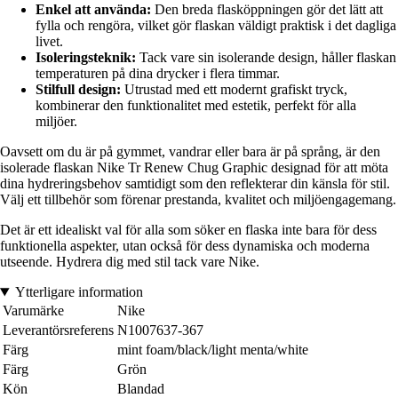
Enkel att använda:
Den breda flasköppningen gör det lätt att
fylla och rengöra, vilket gör flaskan väldigt praktisk i det dagliga
livet.
Isoleringsteknik:
Tack vare sin isolerande design, håller flaskan
temperaturen på dina drycker i flera timmar.
Stilfull design:
Utrustad med ett modernt grafiskt tryck,
kombinerar den funktionalitet med estetik, perfekt för alla
miljöer.
Oavsett om du är på gymmet, vandrar eller bara är på språng, är den
isolerade flaskan Nike Tr Renew Chug Graphic designad för att möta
dina hydreringsbehov samtidigt som den reflekterar din känsla för stil.
Välj ett tillbehör som förenar prestanda, kvalitet och miljöengagemang.
Det är ett idealiskt val för alla som söker en flaska inte bara för dess
funktionella aspekter, utan också för dess dynamiska och moderna
utseende. Hydrera dig med stil tack vare Nike.
Ytterligare information
Varumärke
Nike
Leverantörsreferens
N1007637-367
Färg
mint foam/black/light menta/white
Färg
Grön
Kön
Blandad