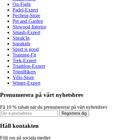
On-Fight
Padel-Expert
Pecheur-Store
Pet and Garden
Slowood Interior
Smash-Expert
Sneak'In
Sneakids
Sport is good
Training-Fit
Trek-Expert
Triathlon-Expert
TripnBikers
Vélo-Store
Winter-Expert
Prenumerera på vårt nyhetsbrev
Få 10 % rabatt när du prenumererar på vårt nyhetsbrev
Registrera dig
Håll kontakten
Följ oss på sociala medier