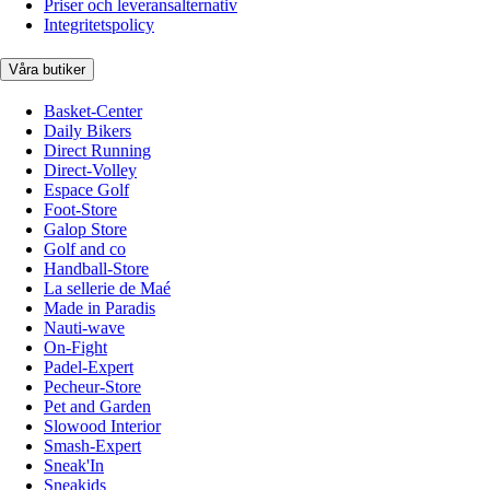
Priser och leveransalternativ
Integritetspolicy
Våra butiker
Basket-Center
Daily Bikers
Direct Running
Direct-Volley
Espace Golf
Foot-Store
Galop Store
Golf and co
Handball-Store
La sellerie de Maé
Made in Paradis
Nauti-wave
On-Fight
Padel-Expert
Pecheur-Store
Pet and Garden
Slowood Interior
Smash-Expert
Sneak'In
Sneakids