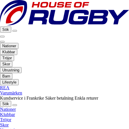
Sök
Nationer
Klubbar
Tröjor
Skor
Utrustning
Barn
Lifestyle
REA
Varumärken
Kundservice i Frankrike
Säker betalning
Enkla returer
Sök
Nationer
Klubbar
Tröjor
Skor