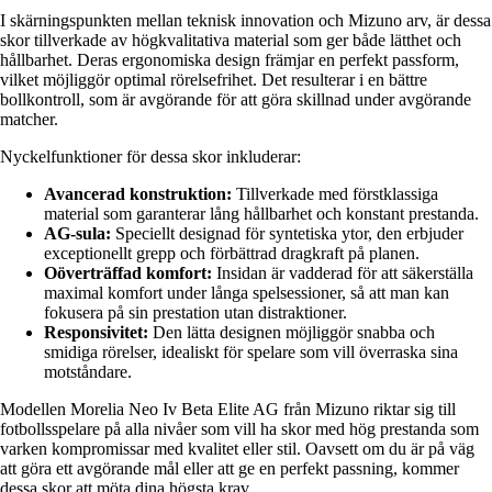
I skärningspunkten mellan teknisk innovation och Mizuno arv, är dessa
skor tillverkade av högkvalitativa material som ger både lätthet och
hållbarhet. Deras ergonomiska design främjar en perfekt passform,
vilket möjliggör optimal rörelsefrihet. Det resulterar i en bättre
bollkontroll, som är avgörande för att göra skillnad under avgörande
matcher.
Nyckelfunktioner för dessa skor inkluderar:
Avancerad konstruktion:
Tillverkade med förstklassiga
material som garanterar lång hållbarhet och konstant prestanda.
AG-sula:
Speciellt designad för syntetiska ytor, den erbjuder
exceptionellt grepp och förbättrad dragkraft på planen.
Oöverträffad komfort:
Insidan är vadderad för att säkerställa
maximal komfort under långa spelsessioner, så att man kan
fokusera på sin prestation utan distraktioner.
Responsivitet:
Den lätta designen möjliggör snabba och
smidiga rörelser, idealiskt för spelare som vill överraska sina
motståndare.
Modellen Morelia Neo Iv Beta Elite AG från Mizuno riktar sig till
fotbollsspelare på alla nivåer som vill ha skor med hög prestanda som
varken kompromissar med kvalitet eller stil. Oavsett om du är på väg
att göra ett avgörande mål eller att ge en perfekt passning, kommer
dessa skor att möta dina högsta krav.