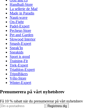
Golf and co
Handball-Store
La sellerie de Maé
Made in Paradis
Nauti-wave
On-Fight
Padel-Expert
Pecheur-Store
Pet and Garden
Slowood Interior
Smash-Expert
Sneak'In
Sneakids
Sport is good
Training-Fit
Trek-Expert
Triathlon-Expert
TripnBikers
Vélo-Store
Winter-Expert
Prenumerera på vårt nyhetsbrev
Få 10 % rabatt när du prenumererar på vårt nyhetsbrev
Registrera dig