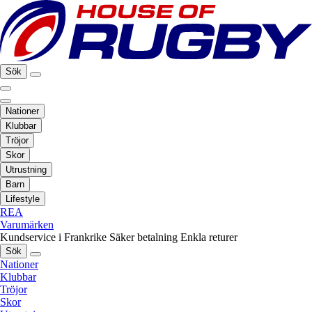
Sök
Nationer
Klubbar
Tröjor
Skor
Utrustning
Barn
Lifestyle
REA
Varumärken
Kundservice i Frankrike
Säker betalning
Enkla returer
Sök
Nationer
Klubbar
Tröjor
Skor