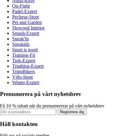
Nauti-wave
On-Fight
Padel-Expert
Pecheur-Store
Pet and Garden
Slowood Interior
Smash-Expert
Sneak'In
Sneakids
Sport is good
Training-Fit
Trek-Expert
Triathlon-Expert
TripnBikers
Vélo-Store
Winter-Expert
Prenumerera på vårt nyhetsbrev
Få 10 % rabatt när du prenumererar på vårt nyhetsbrev
Registrera dig
Håll kontakten
Följ oss på sociala medier