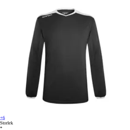
+6
Storlek
*