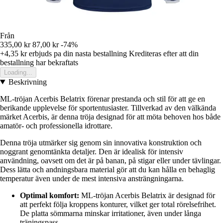
Från
335,00 kr
87,00 kr
-74%
+4,35 kr
erbjuds pa din nasta bestallning
Krediteras efter att din
bestallning har bekraftats
Loading...
Beskrivning
ML-tröjan Acerbis Belatrix förenar prestanda och stil för att ge en
berikande upplevelse för sportentusiaster. Tillverkad av den välkända
märket Acerbis, är denna tröja designad för att möta behoven hos både
amatör- och professionella idrottare.
Denna tröja utmärker sig genom sin innovativa konstruktion och
noggrant genomtänkta detaljer. Den är idealisk för intensiv
användning, oavsett om det är på banan, på stigar eller under tävlingar.
Dess lätta och andningsbara material gör att du kan hålla en behaglig
temperatur även under de mest intensiva ansträngningarna.
Optimal komfort:
ML-tröjan Acerbis Belatrix är designad för
att perfekt följa kroppens konturer, vilket ger total rörelsefrihet.
De platta sömmarna minskar irritationer, även under långa
träningspass.