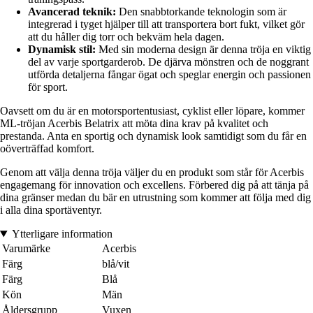
Avancerad teknik:
Den snabbtorkande teknologin som är
integrerad i tyget hjälper till att transportera bort fukt, vilket gör
att du håller dig torr och bekväm hela dagen.
Dynamisk stil:
Med sin moderna design är denna tröja en viktig
del av varje sportgarderob. De djärva mönstren och de noggrant
utförda detaljerna fångar ögat och speglar energin och passionen
för sport.
Oavsett om du är en motorsportentusiast, cyklist eller löpare, kommer
ML-tröjan Acerbis Belatrix att möta dina krav på kvalitet och
prestanda. Anta en sportig och dynamisk look samtidigt som du får en
oöverträffad komfort.
Genom att välja denna tröja väljer du en produkt som står för Acerbis
engagemang för innovation och excellens. Förbered dig på att tänja på
dina gränser medan du bär en utrustning som kommer att följa med dig
i alla dina sportäventyr.
Ytterligare information
Varumärke
Acerbis
Färg
blå/vit
Färg
Blå
Kön
Män
Åldersgrupp
Vuxen