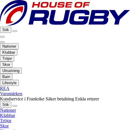
Sök
Nationer
Klubbar
Tröjor
Skor
Utrustning
Barn
Lifestyle
REA
Varumärken
Kundservice i Frankrike
Säker betalning
Enkla returer
Sök
Nationer
Klubbar
Tröjor
Skor