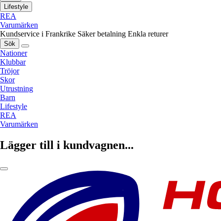
Lifestyle
REA
Varumärken
Kundservice i Frankrike
Säker betalning
Enkla returer
Sök
Nationer
Klubbar
Tröjor
Skor
Utrustning
Barn
Lifestyle
REA
Varumärken
Lägger till i kundvagnen...