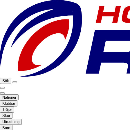
Sök
Nationer
Klubbar
Tröjor
Skor
Utrustning
Barn