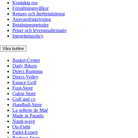
Kontakta oss
Försäljningsvillkor
Returer och återbetalningar
Ansvarsfriskrivning
Betalningsmetoder
Priser och leveransalternativ
Integritetspolicy
Våra butiker
Basket-Center
Daily Bikers
Direct Running
Direct-Volley
Espace Golf
Foot-Store
Galop Store
Golf and co
Handball-Store
La sellerie de Maé
Made in Paradis
Nauti-wave
On-Fight
Padel-Expert
Pecheur-Store