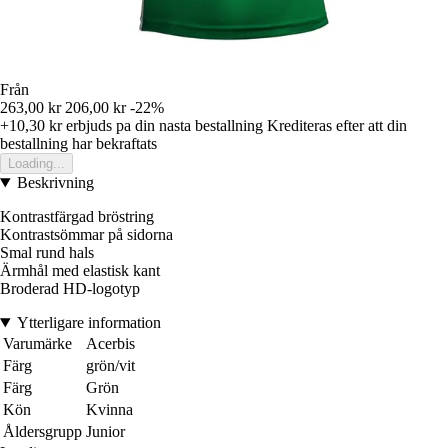
Från
263,00 kr
206,00 kr
-22%
+10,30 kr
erbjuds pa din nasta bestallning
Krediteras efter att din
bestallning har bekraftats
Loading...
Beskrivning
Kontrastfärgad bröstring
Kontrastsömmar på sidorna
Smal rund hals
Ärmhål med elastisk kant
Broderad HD-logotyp
Ytterligare information
Varumärke
Acerbis
Färg
grön/vit
Färg
Grön
Kön
Kvinna
Åldersgrupp
Junior