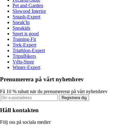
Pet and Garden
Slowood Interior
Smash-Expert
Sneak'In
Sneakids
Sport is good
Training-Fit
Trek-Expert
Triathlon-Expert
TripnBikers
Vélo-Store
Winter-Expert
Prenumerera på vårt nyhetsbrev
Få 10 % rabatt när du prenumererar på vårt nyhetsbrev
Registrera dig
Håll kontakten
Följ oss på sociala medier