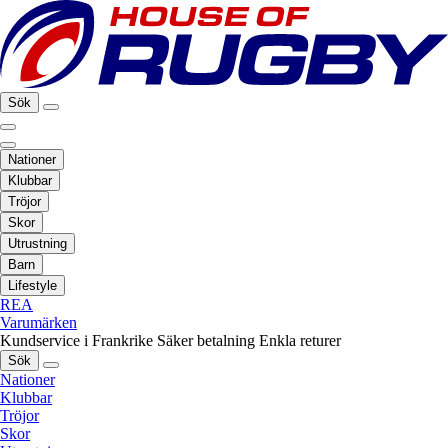
Sök
Nationer
Klubbar
Tröjor
Skor
Utrustning
Barn
Lifestyle
REA
Varumärken
Kundservice i Frankrike
Säker betalning
Enkla returer
Sök
Nationer
Klubbar
Tröjor
Skor