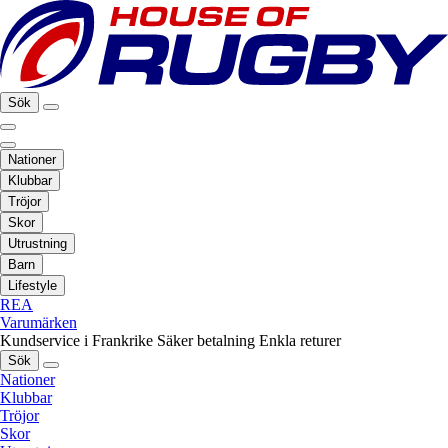
Sök
Nationer
Klubbar
Tröjor
Skor
Utrustning
Barn
Lifestyle
REA
Varumärken
Kundservice i Frankrike
Säker betalning
Enkla returer
Sök
Nationer
Klubbar
Tröjor
Skor