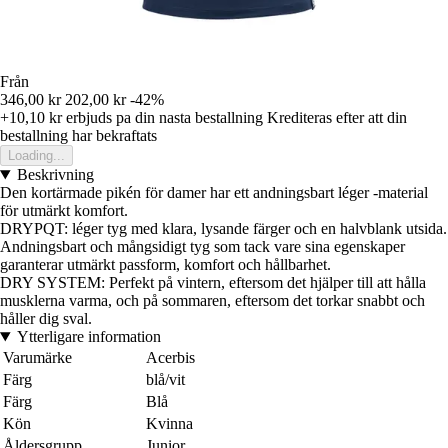
Från
346,00 kr
202,00 kr
-42%
+10,10 kr
erbjuds pa din nasta bestallning
Krediteras efter att din
bestallning har bekraftats
Loading...
Beskrivning
Den kortärmade pikén för damer har ett andningsbart léger -material
för utmärkt komfort.
DRYPQT: léger tyg med klara, lysande färger och en halvblank utsida.
Andningsbart och mångsidigt tyg som tack vare sina egenskaper
garanterar utmärkt passform, komfort och hållbarhet.
DRY SYSTEM: Perfekt på vintern, eftersom det hjälper till att hålla
musklerna varma, och på sommaren, eftersom det torkar snabbt och
håller dig sval.
Ytterligare information
Varumärke
Acerbis
Färg
blå/vit
Färg
Blå
Kön
Kvinna
Åldersgrupp
Junior