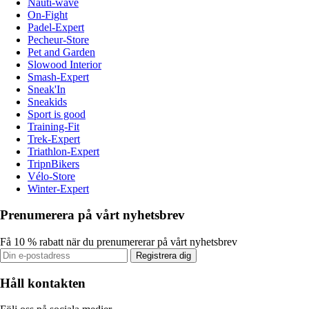
Nauti-wave
On-Fight
Padel-Expert
Pecheur-Store
Pet and Garden
Slowood Interior
Smash-Expert
Sneak'In
Sneakids
Sport is good
Training-Fit
Trek-Expert
Triathlon-Expert
TripnBikers
Vélo-Store
Winter-Expert
Prenumerera på vårt nyhetsbrev
Få 10 % rabatt när du prenumererar på vårt nyhetsbrev
Registrera dig
Håll kontakten