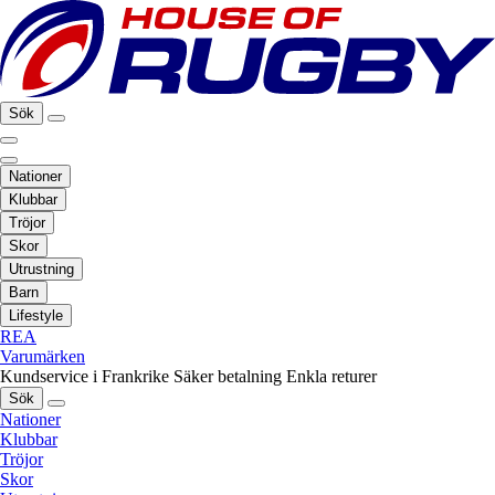
Sök
Nationer
Klubbar
Tröjor
Skor
Utrustning
Barn
Lifestyle
REA
Varumärken
Kundservice i Frankrike
Säker betalning
Enkla returer
Sök
Nationer
Klubbar
Tröjor
Skor