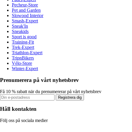
Pecheur-Store
Pet and Garden
Slowood Interior
Smash-Expert
Sneak'In
Sneakids
Sport is good
Training-Fit
Trek-Expert
Triathlon-Expert
TripnBikers
Vélo-Store
Winter-Expert
Prenumerera på vårt nyhetsbrev
Få 10 % rabatt när du prenumererar på vårt nyhetsbrev
Registrera dig
Håll kontakten
Följ oss på sociala medier