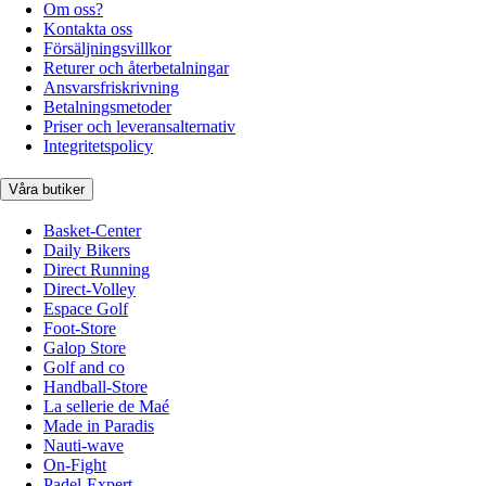
Om oss?
Kontakta oss
Försäljningsvillkor
Returer och återbetalningar
Ansvarsfriskrivning
Betalningsmetoder
Priser och leveransalternativ
Integritetspolicy
Våra butiker
Basket-Center
Daily Bikers
Direct Running
Direct-Volley
Espace Golf
Foot-Store
Galop Store
Golf and co
Handball-Store
La sellerie de Maé
Made in Paradis
Nauti-wave
On-Fight
Padel-Expert