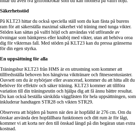
hittar du även två griffonkrokar som du kan montera på valfri höjd.
Säkerhetsstöd
På KLT23 hittar du också speciella ställ som du kan fästa på burens
ram för att säkerställa maximal säkerhet vid träning med tunga vikter.
Stöden kan sättas på valfri höjd och användas vid utförande av
övningar som bänkpress eller knäböj med vikter, utan att behöva oroa
dig för vikternas fall. Med stöden på KLT23 kan du pressa gränserna
för din egen styrka.
En uppsättning för alla
Träningsbur KLT23 från HMS är en utrustning som kommer att
tillfredsställa behoven hos hängivna vikttränare och fitnessentusiaster.
Oavsett om du är nybörjare eller avancerad, kommer du att hitta allt du
behöver för effektiv och säker träning. KLT23 kommer att tillföra
variation till din träningsrutin och hjälpa dig att få ännu bättre resultat.
Du kan också beställa särskilda väggfästen för hela uppsättningen, som
inkluderar handtagen STR28 och vikten STR29.
Observera att höjden på buren när den är hopfälld är 276 cm. Om du
önskar använda den hopfällbara funktionen och ditt rum är för lågt,
kommer vi att korta ner den till önskad längd på din begäran utan extra
kostnad.