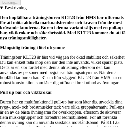
Loading...
Beskrivning
Den hopfällbara träningsburen KLT23 från HMS har utformats
för att möta aktuella marknadstrender och kraven från de mest
krävande kunderna. Buren i denna variant säljs med en pull-up
bar, viktkrokar och säkerhetsstöd. Med KLT23 kommer du att få
nya träningsmöjligheter.
Mångsidig träning i litet utrymme
Träningsbur KLT23 är fäst vid väggen för ökad stabilitet och säkerhet.
Du kan enkelt fälla ihop den när den inte används, vilket sparar plats.
Detta är en stor fördel med denna utrustning eftersom den kan
användas av personer med begränsat träningsutrymme. När den är
hopfälld tar buren bara 31 cm från väggen! KLT23 från HMS har en
robust konstruktion som låter dig utföra ett brett utbud av övningar.
Pull-up bar och viktkrokar
Buren har en multifunktionell pull-up bar som låter dig utveckla dina
rygg-, axel- och bröstmuskler tack vare olika greppalternativ. Pull-ups
är en av de bästa övningarna för överkroppen, eftersom de aktiverar
flera muskelgrupper och förbättrar ledmobiliteten. För att förenkla
denna övning kan du använda särskilda motståndsband. På KLT23