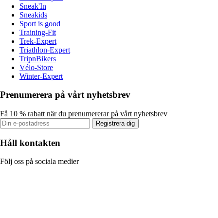
Sneak'In
Sneakids
Sport is good
Training-Fit
Trek-Expert
Triathlon-Expert
TripnBikers
Vélo-Store
Winter-Expert
Prenumerera på vårt nyhetsbrev
Få 10 % rabatt när du prenumererar på vårt nyhetsbrev
Registrera dig
Håll kontakten
Följ oss på sociala medier