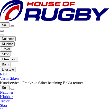
Sök
Nationer
Klubbar
Tröjor
Skor
Utrustning
Barn
Lifestyle
REA
Varumärken
Kundservice i Frankrike
Säker betalning
Enkla returer
Sök
Nationer
Klubbar
Tröjor
Skor