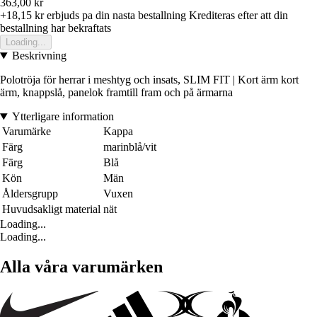
363,00 kr
+18,15 kr
erbjuds pa din nasta bestallning
Krediteras efter att din
bestallning har bekraftats
Loading...
Beskrivning
Polotröja för herrar i meshtyg och insats, SLIM FIT | Kort ärm kort
ärm, knappslå, panelok framtill fram och på ärmarna
Ytterligare information
Varumärke
Kappa
Färg
marinblå/vit
Färg
Blå
Kön
Män
Åldersgrupp
Vuxen
Huvudsakligt material
nät
Loading...
Loading...
Alla våra varumärken