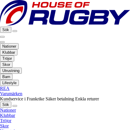
Sök
Nationer
Klubbar
Tröjor
Skor
Utrustning
Barn
Lifestyle
REA
Varumärken
Kundservice i Frankrike
Säker betalning
Enkla returer
Sök
Nationer
Klubbar
Tröjor
Skor