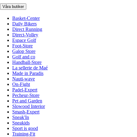
Våra butiker
Basket-Center
Daily Bikers
Direct Running
Direct-Volley
Espace Golf
Foot-Store
Galop Store
Golf and co
Handball-Store
La sellerie de Maé
Made in Paradis
Nauti-wave
On-Fight
Padel-Expert
Pecheur-Store
Pet and Garden
Slowood Interior
Smash-Expert
Sneak'In
Sneakids
Sport is good
Training-Fit