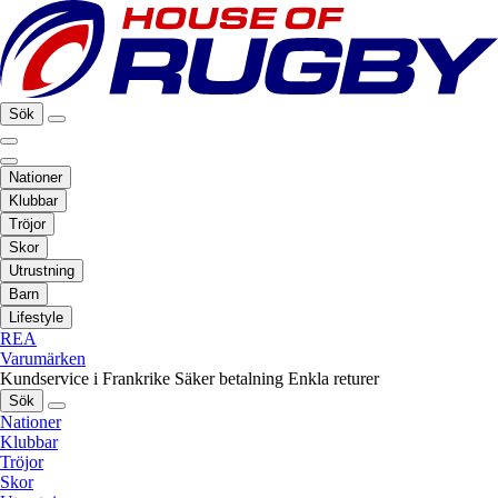
Sök
Nationer
Klubbar
Tröjor
Skor
Utrustning
Barn
Lifestyle
REA
Varumärken
Kundservice i Frankrike
Säker betalning
Enkla returer
Sök
Nationer
Klubbar
Tröjor
Skor