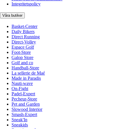
Integritetspolicy
Våra butiker
Basket-Center
Daily Bikers
Direct Running
Direct-Volley
Espace Golf
Foot-Store
Galop Store
Golf and co
Handball-Store
La sellerie de Maé
Made in Paradis
Nauti-wave
On-Fight
Padel-Expert
Pecheur-Store
Pet and Garden
Slowood Interior
Smash-Expert
Sneak'In
Sneakids