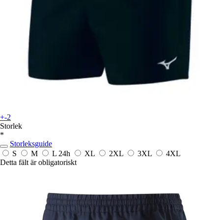
+-2
Storlek
*
Storleksguide
S
M
L
24h
XL
2XL
3XL
4XL
Detta fält är obligatoriskt