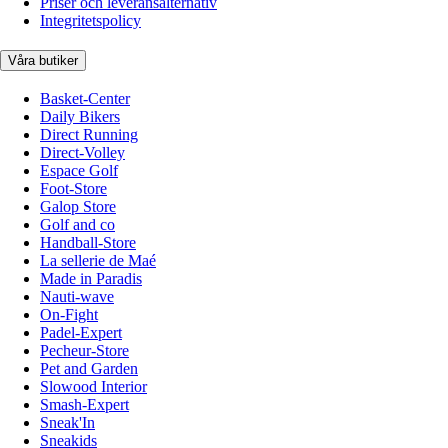
Priser och leveransalternativ
Integritetspolicy
Våra butiker
Basket-Center
Daily Bikers
Direct Running
Direct-Volley
Espace Golf
Foot-Store
Galop Store
Golf and co
Handball-Store
La sellerie de Maé
Made in Paradis
Nauti-wave
On-Fight
Padel-Expert
Pecheur-Store
Pet and Garden
Slowood Interior
Smash-Expert
Sneak'In
Sneakids