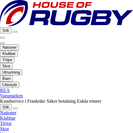
Sök
Nationer
Klubbar
Tröjor
Skor
Utrustning
Barn
Lifestyle
REA
Varumärken
Kundservice i Frankrike
Säker betalning
Enkla returer
Sök
Nationer
Klubbar
Tröjor
Skor