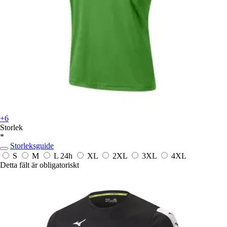
+6
Storlek
*
Storleksguide
S
M
L
24h
XL
2XL
3XL
4XL
Detta fält är obligatoriskt