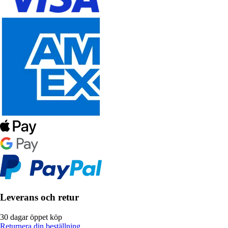
Leverans och retur
30 dagar öppet köp
Returnera din beställning