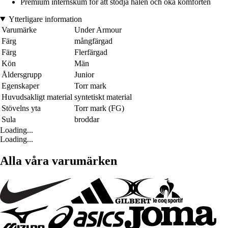
Premium internskum för att stödja hälen och öka komforten
Ytterligare information
Varumärke
Under Armour
Färg
mångfärgad
Färg
Flerfärgad
Kön
Män
Åldersgrupp
Junior
Egenskaper
Torr mark
Huvudsakligt material
syntetiskt material
Stövelns yta
Torr mark (FG)
Sula
broddar
Loading...
Loading...
Alla våra varumärken