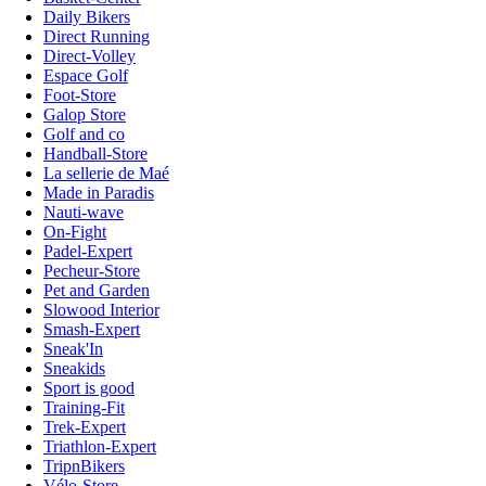
Daily Bikers
Direct Running
Direct-Volley
Espace Golf
Foot-Store
Galop Store
Golf and co
Handball-Store
La sellerie de Maé
Made in Paradis
Nauti-wave
On-Fight
Padel-Expert
Pecheur-Store
Pet and Garden
Slowood Interior
Smash-Expert
Sneak'In
Sneakids
Sport is good
Training-Fit
Trek-Expert
Triathlon-Expert
TripnBikers
Vélo-Store