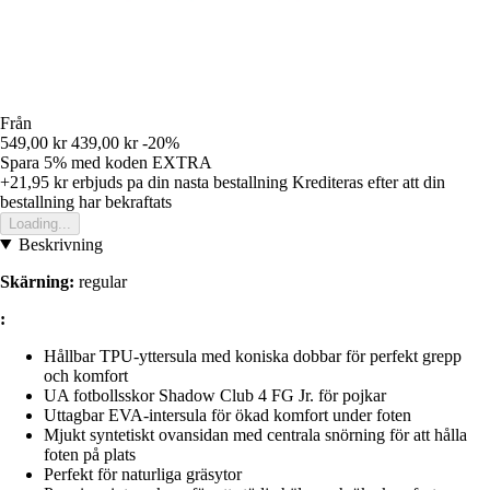
Från
549,00 kr
439,00 kr
-20%
Spara 5%
med koden
EXTRA
+21,95 kr
erbjuds pa din nasta bestallning
Krediteras efter att din
bestallning har bekraftats
Loading...
Beskrivning
Skärning:
regular
:
Hållbar TPU-yttersula med koniska dobbar för perfekt grepp
och komfort
UA fotbollsskor Shadow Club 4 FG Jr. för pojkar
Uttagbar EVA-intersula för ökad komfort under foten
Mjukt syntetiskt ovansidan med centrala snörning för att hålla
foten på plats
Perfekt för naturliga gräsytor