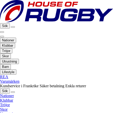
Sök
Nationer
Klubbar
Tröjor
Skor
Utrustning
Barn
Lifestyle
REA
Varumärken
Kundservice i Frankrike
Säker betalning
Enkla returer
Sök
Nationer
Klubbar
Tröjor
Skor