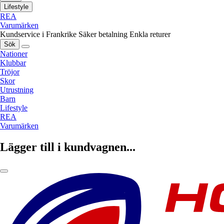
Lifestyle
REA
Varumärken
Kundservice i Frankrike
Säker betalning
Enkla returer
Sök
Nationer
Klubbar
Tröjor
Skor
Utrustning
Barn
Lifestyle
REA
Varumärken
Lägger till i kundvagnen...