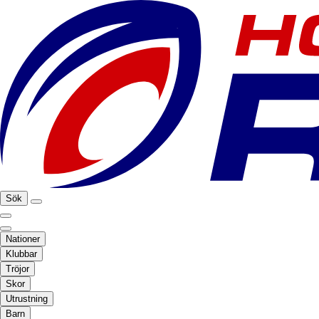
Sök
Nationer
Klubbar
Tröjor
Skor
Utrustning
Barn