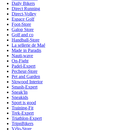
Daily Bikers
Direct Running
Direct-Volley
Espace Golf
Foot-Store
Galop Store
Golf and co
Handball-Store
La sellerie de Maé
Made in Paradis
Nauti-wave
On-Fight
Padel-Expert
Pecheur-Store
Pet and Garden
Slowood Interior
Smash-Expert
Sneak'In
Sneakids
Sport is good
Training-Fit
Trek-Expert
Triathlon-Expert
TripnBikers
Vélo-Store