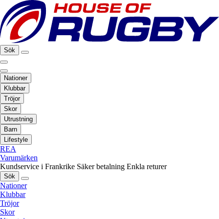
Sök
Nationer
Klubbar
Tröjor
Skor
Utrustning
Barn
Lifestyle
REA
Varumärken
Kundservice i Frankrike
Säker betalning
Enkla returer
Sök
Nationer
Klubbar
Tröjor
Skor