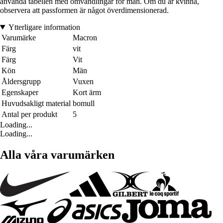
använda tabellen med omvandlingar för män. Om du är kvinna,
observera att passformen är något överdimensionerad.
Ytterligare information
Varumärke
Macron
Färg
vit
Färg
Vit
Kön
Män
Åldersgrupp
Vuxen
Egenskaper
Kort ärm
Huvudsakligt material
bomull
Antal per produkt
5
Loading...
Loading...
Alla våra varumärken