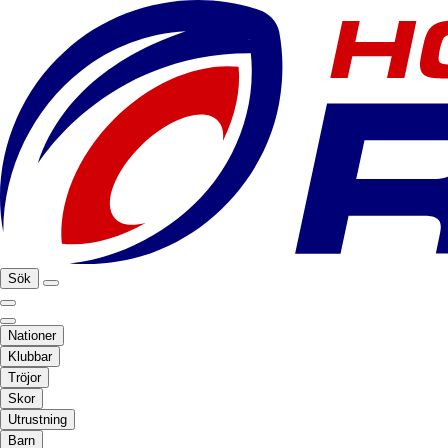
Sök
Nationer
Klubbar
Tröjor
Skor
Utrustning
Barn