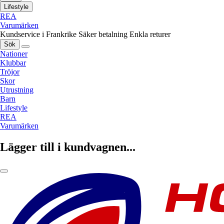
Lifestyle
REA
Varumärken
Kundservice i Frankrike
Säker betalning
Enkla returer
Sök
Nationer
Klubbar
Tröjor
Skor
Utrustning
Barn
Lifestyle
REA
Varumärken
Lägger till i kundvagnen...