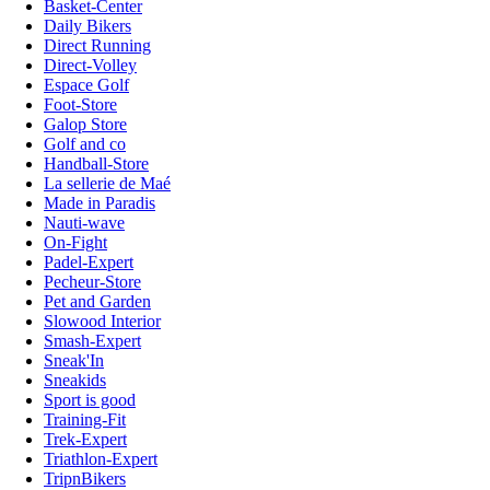
Basket-Center
Daily Bikers
Direct Running
Direct-Volley
Espace Golf
Foot-Store
Galop Store
Golf and co
Handball-Store
La sellerie de Maé
Made in Paradis
Nauti-wave
On-Fight
Padel-Expert
Pecheur-Store
Pet and Garden
Slowood Interior
Smash-Expert
Sneak'In
Sneakids
Sport is good
Training-Fit
Trek-Expert
Triathlon-Expert
TripnBikers