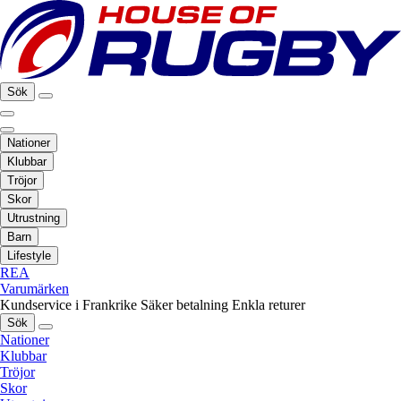
Sök
Nationer
Klubbar
Tröjor
Skor
Utrustning
Barn
Lifestyle
REA
Varumärken
Kundservice i Frankrike
Säker betalning
Enkla returer
Sök
Nationer
Klubbar
Tröjor
Skor