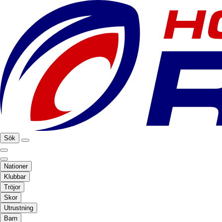
Sök
Nationer
Klubbar
Tröjor
Skor
Utrustning
Barn