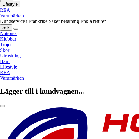
Lifestyle
REA
Varumärken
Kundservice i Frankrike
Säker betalning
Enkla returer
Sök
Nationer
Klubbar
Tröjor
Skor
Utrustning
Barn
Lifestyle
REA
Varumärken
Lägger till i kundvagnen...