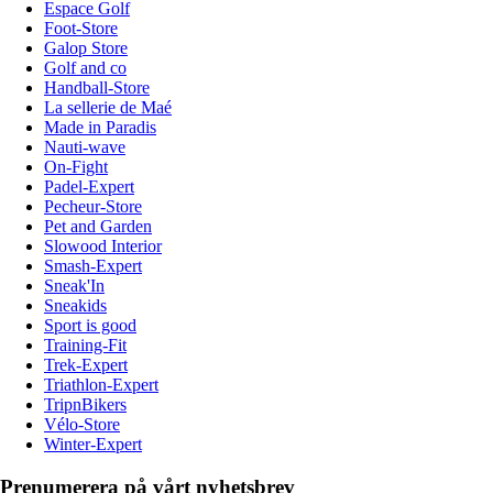
Espace Golf
Foot-Store
Galop Store
Golf and co
Handball-Store
La sellerie de Maé
Made in Paradis
Nauti-wave
On-Fight
Padel-Expert
Pecheur-Store
Pet and Garden
Slowood Interior
Smash-Expert
Sneak'In
Sneakids
Sport is good
Training-Fit
Trek-Expert
Triathlon-Expert
TripnBikers
Vélo-Store
Winter-Expert
Prenumerera på vårt nyhetsbrev