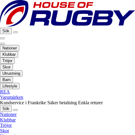
Sök
Nationer
Klubbar
Tröjor
Skor
Utrustning
Barn
Lifestyle
REA
Varumärken
Kundservice i Frankrike
Säker betalning
Enkla returer
Sök
Nationer
Klubbar
Tröjor
Skor