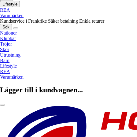
Lifestyle
REA
Varumärken
Kundservice i Frankrike
Säker betalning
Enkla returer
Sök
Nationer
Klubbar
Tröjor
Skor
Utrustning
Barn
Lifestyle
REA
Varumärken
Lägger till i kundvagnen...