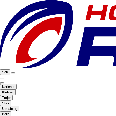
Sök
Nationer
Klubbar
Tröjor
Skor
Utrustning
Barn