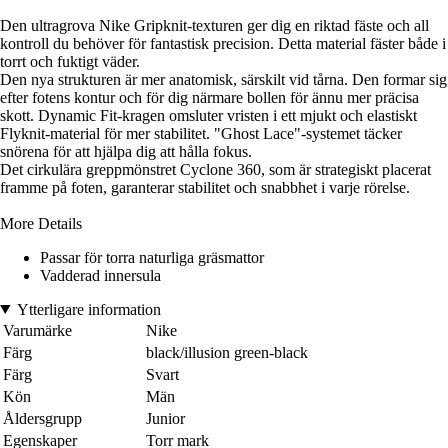
Den ultragrova Nike Gripknit-texturen ger dig en riktad fäste och all
kontroll du behöver för fantastisk precision. Detta material fäster både i
torrt och fuktigt väder.
Den nya strukturen är mer anatomisk, särskilt vid tårna. Den formar sig
efter fotens kontur och för dig närmare bollen för ännu mer präcisa
skott. Dynamic Fit-kragen omsluter vristen i ett mjukt och elastiskt
Flyknit-material för mer stabilitet. "Ghost Lace"-systemet täcker
snörena för att hjälpa dig att hålla fokus.
Det cirkulära greppmönstret Cyclone 360, som är strategiskt placerat
framme på foten, garanterar stabilitet och snabbhet i varje rörelse.
More Details
Passar för torra naturliga gräsmattor
Vadderad innersula
Ytterligare information
Varumärke
Nike
Färg
black/illusion green-black
Färg
Svart
Kön
Män
Åldersgrupp
Junior
Egenskaper
Torr mark