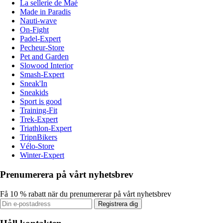
La sellerie de Maé
Made in Paradis
Nauti-wave
On-Fight
Padel-Expert
Pecheur-Store
Pet and Garden
Slowood Interior
Smash-Expert
Sneak'In
Sneakids
Sport is good
Training-Fit
Trek-Expert
Triathlon-Expert
TripnBikers
Vélo-Store
Winter-Expert
Prenumerera på vårt nyhetsbrev
Få 10 % rabatt när du prenumererar på vårt nyhetsbrev
Registrera dig