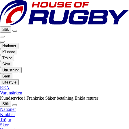
Sök
Nationer
Klubbar
Tröjor
Skor
Utrustning
Barn
Lifestyle
REA
Varumärken
Kundservice i Frankrike
Säker betalning
Enkla returer
Sök
Nationer
Klubbar
Tröjor
Skor