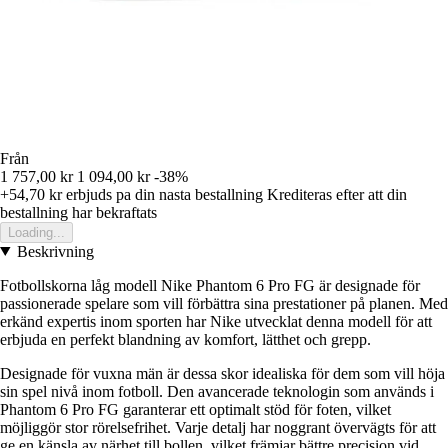
Från
1 757,00 kr
1 094,00 kr
-38%
+54,70 kr
erbjuds pa din nasta bestallning
Krediteras efter att din
bestallning har bekraftats
Loading...
Beskrivning
Fotbollskorna låg modell Nike Phantom 6 Pro FG är designade för
passionerade spelare som vill förbättra sina prestationer på planen. Med
erkänd expertis inom sporten har Nike utvecklat denna modell för att
erbjuda en perfekt blandning av komfort, lätthet och grepp.
Designade för vuxna män är dessa skor idealiska för dem som vill höja
sin spel nivå inom fotboll. Den avancerade teknologin som används i
Phantom 6 Pro FG garanterar ett optimalt stöd för foten, vilket
möjliggör stor rörelsefrihet. Varje detalj har noggrant övervägts för att
ge en känsla av närhet till bollen, vilket främjar bättre precision vid