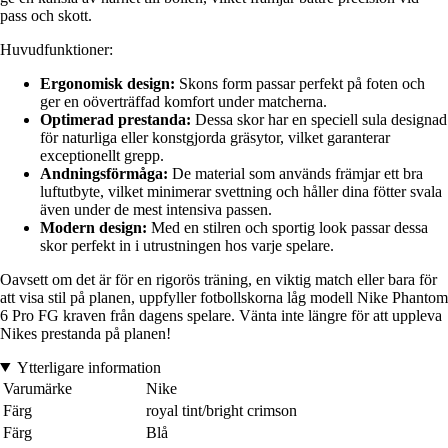
pass och skott.
Huvudfunktioner:
Ergonomisk design:
Skons form passar perfekt på foten och
ger en oöverträffad komfort under matcherna.
Optimerad prestanda:
Dessa skor har en speciell sula designad
för naturliga eller konstgjorda gräsytor, vilket garanterar
exceptionellt grepp.
Andningsförmåga:
De material som används främjar ett bra
luftutbyte, vilket minimerar svettning och håller dina fötter svala
även under de mest intensiva passen.
Modern design:
Med en stilren och sportig look passar dessa
skor perfekt in i utrustningen hos varje spelare.
Oavsett om det är för en rigorös träning, en viktig match eller bara för
att visa stil på planen, uppfyller fotbollskorna låg modell Nike Phantom
6 Pro FG kraven från dagens spelare. Vänta inte längre för att uppleva
Nikes prestanda på planen!
Ytterligare information
Varumärke
Nike
Färg
royal tint/bright crimson
Färg
Blå