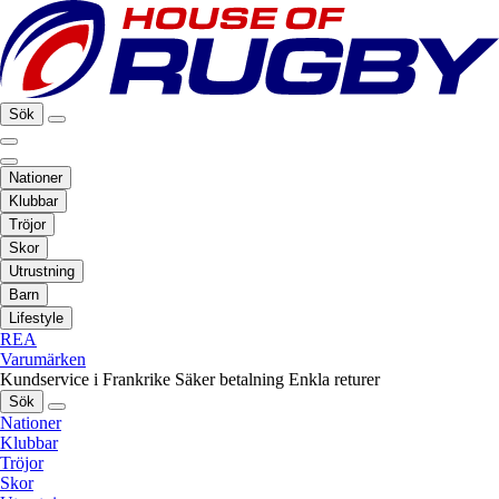
Sök
Nationer
Klubbar
Tröjor
Skor
Utrustning
Barn
Lifestyle
REA
Varumärken
Kundservice i Frankrike
Säker betalning
Enkla returer
Sök
Nationer
Klubbar
Tröjor
Skor