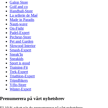
Galop Store
Golf and co
Handball-Store
La sellerie de Maé
Made in Paradis
Nauti-wave
On-Fight
Padel-Expert
Pecheur-Store
Pet and Garden
Slowood Interior
Smash-Expert
Sneak'In
Sneakids
Sport is good
Training-Fit
Trek-Expert
Triathlon-Expert
TripnBikers
Vélo-Store
Winter-Expert
Prenumerera på vårt nyhetsbrev
Få 10 % rabatt när du prenumererar på vårt nyhetsbrev