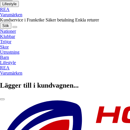
Lifestyle
REA
Varumärken
Kundservice i Frankrike
Säker betalning
Enkla returer
Sök
Nationer
Klubbar
Tröjor
Skor
Utrustning
Barn
Lifestyle
REA
Varumärken
Lägger till i kundvagnen...