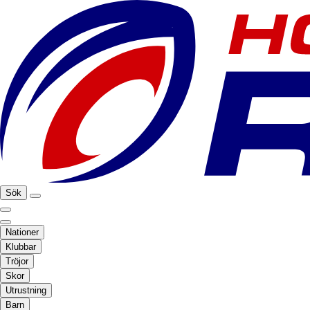
Sök
Nationer
Klubbar
Tröjor
Skor
Utrustning
Barn